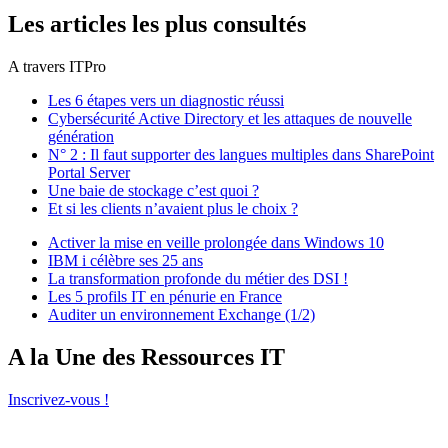
Les articles les plus consultés
A travers ITPro
Les 6 étapes vers un diagnostic réussi
Cybersécurité Active Directory et les attaques de nouvelle
génération
N° 2 : Il faut supporter des langues multiples dans SharePoint
Portal Server
Une baie de stockage c’est quoi ?
Et si les clients n’avaient plus le choix ?
Activer la mise en veille prolongée dans Windows 10
IBM i célèbre ses 25 ans
La transformation profonde du métier des DSI !
Les 5 profils IT en pénurie en France
Auditer un environnement Exchange (1/2)
A la Une des Ressources IT
Inscrivez-vous !