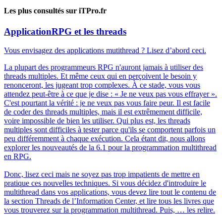
Les plus consultés sur iTPro.fr
Application
RPG et les threads
Vous envisagez des applications mutithread ? Lisez d’abord ceci.
La plupart des programmeurs RPG n'auront jamais à utiliser des
threads multiples. Et même ceux qui en perçoivent le besoin y
renonceront, les jugeant trop complexes. À ce stade, vous vous
attendez peut-être à ce que je dise : « Je ne veux pas vous effrayer ».
C'est pourtant la vérité : je ne veux pas vous faire peur. Il est facile
de coder des threads multiples, mais il est extrêmement difficile,
voire impossible de bien les utiliser. Qui plus est, les threads
multiples sont difficiles à tester parce qu'ils se comportent parfois un
peu différemment à chaque exécution. Cela étant dit, nous allons
explorer les nouveautés de la 6.1 pour la programmation multithread
en RPG.
Donc, lisez ceci mais ne soyez pas trop impatients de mettre en
pratique ces nouvelles techniques. Si vous décidez d'introduire le
multithread dans vos applications, vous devez lire tout le contenu de
la section Threads de l’Information Center, et lire tous les livres que
vous trouverez sur la programmation multithread. Puis, … les relire.