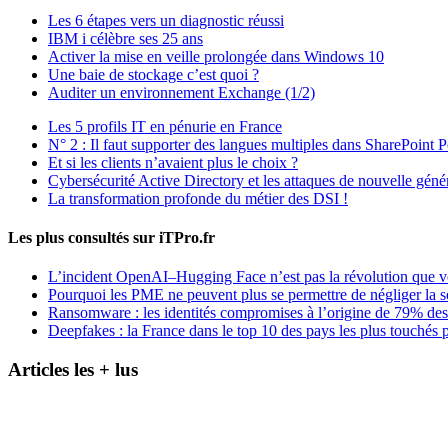
Les 6 étapes vers un diagnostic réussi
IBM i célèbre ses 25 ans
Activer la mise en veille prolongée dans Windows 10
Une baie de stockage c’est quoi ?
Auditer un environnement Exchange (1/2)
Les 5 profils IT en pénurie en France
N° 2 : Il faut supporter des langues multiples dans SharePoint P
Et si les clients n’avaient plus le choix ?
Cybersécurité Active Directory et les attaques de nouvelle géné
La transformation profonde du métier des DSI !
Les plus consultés sur iTPro.fr
L’incident OpenAI–Hugging Face n’est pas la révolution que 
Pourquoi les PME ne peuvent plus se permettre de négliger la s
Ransomware : les identités compromises à l’origine de 79% des
Deepfakes : la France dans le top 10 des pays les plus touchés p
Articles les + lus