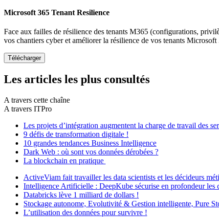
Microsoft 365 Tenant Resilience
Face aux failles de résilience des tenants M365 (configurations, privil
vos chantiers cyber et améliorer la résilience de vos tenants Microsoft
Les articles les plus consultés
A travers cette chaîne
A travers ITPro
Les projets d’intégration augmentent la charge de travail des se
9 défis de transformation digitale !
10 grandes tendances Business Intelligence
Dark Web : où sont vos données dérobées ?
La blockchain en pratique
ActiveViam fait travailler les data scientists et les décideurs mé
Intelligence Artificielle : DeepKube sécurise en profondeur les
Databricks lève 1 milliard de dollars !
Stockage autonome, Evolutivité & Gestion intelligente, Pure Sto
L’utilisation des données pour survivre !