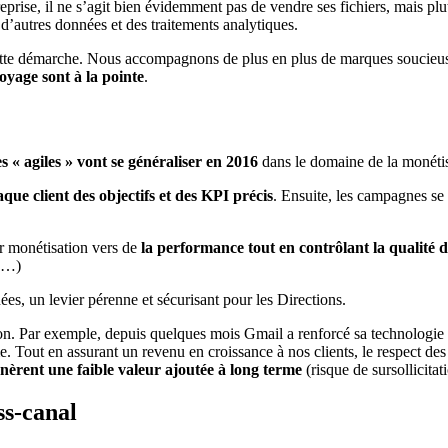
eprise, il ne s’agit bien évidemment pas de vendre ses fichiers, mais pl
 d’autres données et des traitements analytiques.
cette démarche. Nous accompagnons de plus en plus de marques soucieuse
oyage sont à la pointe
.
s « agiles » vont se généraliser en 2016
dans le domaine de la monétis
que client des objectifs et des KPI précis
. Ensuite, les campagnes se 
ur monétisation vers de
la performance tout en contrôlant la qualité de
es…)
es, un levier pérenne et sécurisant pour les Directions.
on. Par exemple, depuis quelques mois Gmail a renforcé sa technologie p
rme. Tout en assurant un revenu en croissance à nos clients, le respect d
nèrent une faible valeur ajoutée à long terme
(risque de sursollicitat
ss-canal