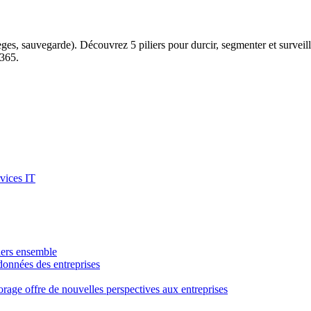
èges, sauvegarde). Découvrez 5 piliers pour durcir, segmenter et surveill
 365.
rvices IT
tiers ensemble
 données des entreprises
rage offre de nouvelles perspectives aux entreprises