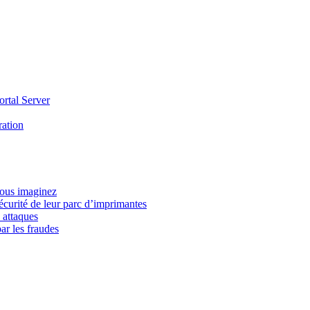
ortal Server
ration
vous imaginez
écurité de leur parc d’imprimantes
 attaques
ar les fraudes