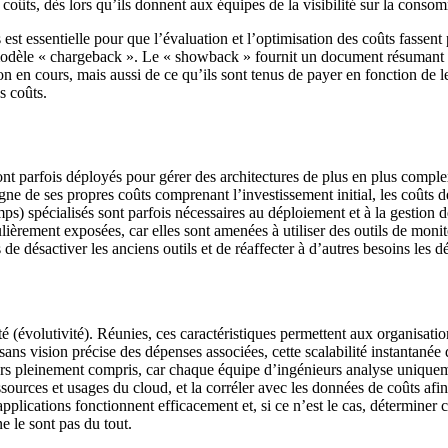
oûts, dès lors qu’ils donnent aux équipes de la visibilité sur la consomm
t essentielle pour que l’évaluation et l’optimisation des coûts fassent p
odèle « chargeback ». Le « showback » fournit un document résumant l
n en cours, mais aussi de ce qu’ils sont tenus de payer en fonction de l
s coûts.
nt parfois déployés pour gérer des architectures de plus en plus complexes
e de ses propres coûts comprenant l’investissement initial, les coûts de
s) spécialisés sont parfois nécessaires au déploiement et à la gestion 
lièrement exposées, car elles sont amenées à utiliser des outils de monit
de désactiver les anciens outils et de réaffecter à d’autres besoins les d
ité (évolutivité). Réunies, ces caractéristiques permettent aux organisat
sans vision précise des dépenses associées, cette scalabilité instantané
rs pleinement compris, car chaque équipe d’ingénieurs analyse uniqueme
sources et usages du cloud, et la corréler avec les données de coûts afi
 applications fonctionnent efficacement et, si ce n’est le cas, détermin
ne le sont pas du tout.