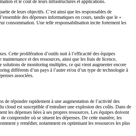
ation et le coût de leurs infrastructures et applications.
artie de leurs objectifs. C’est ainsi que les responsables de
’ensemble des dépenses informatiques en cours, tandis que le «
eur consommation. Une telle responsabilisation incite fortement les
. Cette prolifération d’outils nuit à l’efficacité des équipes
 maintenance et des ressources, ainsi que les frais de licence,
de solutions de monitoring multiples, ce qui vient augmenter encore
oring différents d’un pays à l’autre et/ou d’un type de technologie à
épenses associées.
ions de répondre rapidement à une augmentation de l’activité des
e du cloud est susceptible d’entraîner une explosion des coûts. Dans de
nt les dépenses liées à ses propres ressources. Les équipes doivent
n de comprendre où se situent les dépenses. De cette manière, les
er comment y remédier, notamment en optimisant les ressources les plus