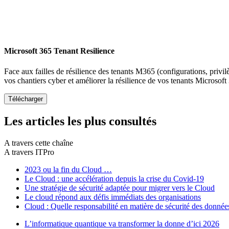
Microsoft 365 Tenant Resilience
Face aux failles de résilience des tenants M365 (configurations, privil
vos chantiers cyber et améliorer la résilience de vos tenants Microsoft
Les articles les plus consultés
A travers cette chaîne
A travers ITPro
2023 ou la fin du Cloud …
Le Cloud : une accélération depuis la crise du Covid-19
Une stratégie de sécurité adaptée pour migrer vers le Cloud
Le cloud répond aux défis immédiats des organisations
Cloud : Quelle responsabilité en matière de sécurité des donnée
L’informatique quantique va transformer la donne d’ici 2026