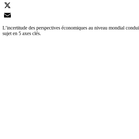
LinkedIn
X
Email
L’incertitude des perspectives économiques au niveau mondial conduisen
sujet en 5 axes clés.