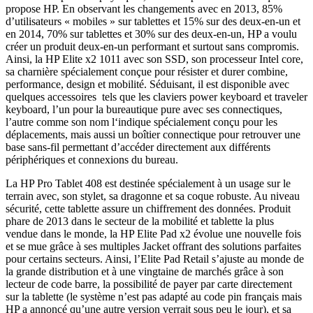
propose HP. En observant les changements avec en 2013, 85%
d’utilisateurs « mobiles » sur tablettes et 15% sur des deux-en-un et
en 2014, 70% sur tablettes et 30% sur des deux-en-un, HP a voulu
créer un produit deux-en-un performant et surtout sans compromis.
Ainsi, la HP Elite x2 1011 avec son SSD, son processeur Intel core,
sa charnière spécialement conçue pour résister et durer combine,
performance, design et mobilité. Séduisant, il est disponible avec
quelques accessoires
tels que les claviers power keyboard et traveler
keyboard, l’un pour la bureautique pure avec ses connectiques,
l’autre comme son nom l‘indique spécialement conçu pour les
déplacements, mais aussi un boîtier connectique pour retrouver une
base sans-fil permettant d’accéder directement aux différents
périphériques et connexions du bureau.
La HP Pro Tablet 408 est destinée spécialement à un usage sur le
terrain avec, son stylet, sa dragonne et sa coque robuste. Au niveau
sécurité, cette tablette assure un chiffrement des données. Produit
phare de 2013 dans le secteur de la mobilité et tablette la plus
vendue dans le monde, la HP Elite Pad x2 évolue une nouvelle fois
et se mue grâce à ses multiples Jacket offrant des solutions parfaites
pour certains secteurs. Ainsi, l’Elite Pad Retail s’ajuste au monde de
la grande distribution et à une vingtaine de marchés grâce à son
lecteur de code barre, la possibilité de payer par carte directement
sur la tablette (le système n’est pas adapté au code pin français mais
HP a annoncé qu’une autre version verrait sous peu le jour), et sa