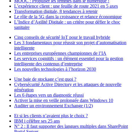
MOOC : Propulser les femmes dans le numérique !
L’expérience client : une feuille de route 2021 en 5 axes
Transformation digitale, 8 tendances à retenir
Le rôle de la 5G dans la croissance et relance économique
L’Indice d’Agilité Digitale : un critère pour défier le choc
sanitaire
Cinq conseils de sécurité IoT pour le travail hybride
Les 3 fondamentaux pour réussir son projet d’automatisation
intelligente
Les entreprises européennes championnes de l’IA
Les services cognitifs : un élément essentiel pour la gestion
intelligente des contenus d’entreprise
Les nouvelles technologies à l’horizon 2030
Une baie de stockage c’est quoi ?
Cybersécurité Active Directory et les attaques de nouvelle
génération
Les 6 étapes vers un diagnostic réussi
Activer la mise en veille prolongée dans Windows 10
Auditer un environnement Exchange (1/2)
Et si les clients n’avaient plus le choix ?
IBM i célèbre ses 25 ans
N° 2 : Il faut supporter des langues multiples dans SharePoint
Portal Server