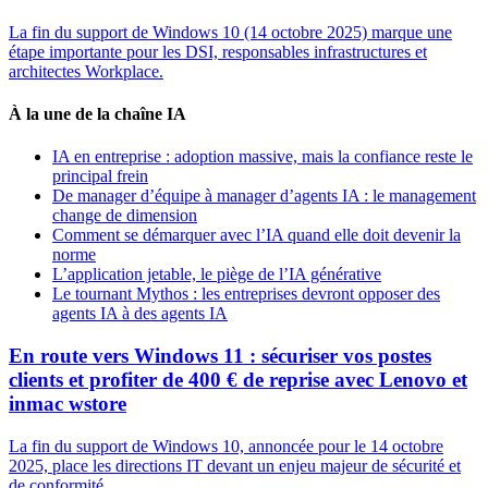
La fin du support de Windows 10 (14 octobre 2025) marque une
étape importante pour les DSI, responsables infrastructures et
architectes Workplace.
À la une de la chaîne IA
IA en entreprise : adoption massive, mais la confiance reste le
principal frein
De manager d’équipe à manager d’agents IA : le management
change de dimension
Comment se démarquer avec l’IA quand elle doit devenir la
norme
L’application jetable, le piège de l’IA générative
Le tournant Mythos : les entreprises devront opposer des
agents IA à des agents IA
En route vers Windows 11 : sécuriser vos postes
clients et profiter de 400 € de reprise avec Lenovo et
inmac wstore
La fin du support de Windows 10, annoncée pour le 14 octobre
2025, place les directions IT devant un enjeu majeur de sécurité et
de conformité.