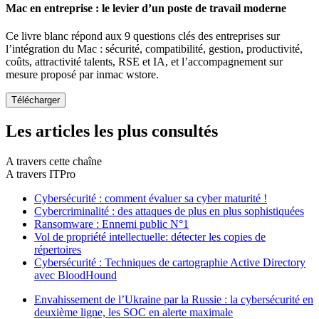
Mac en entreprise : le levier d’un poste de travail moderne
Ce livre blanc répond aux 9 questions clés des entreprises sur
l’intégration du Mac : sécurité, compatibilité, gestion, productivité,
coûts, attractivité talents, RSE et IA, et l’accompagnement sur
mesure proposé par inmac wstore.
Les articles les plus consultés
A travers cette chaîne
A travers ITPro
Cybersécurité : comment évaluer sa cyber maturité !
Cybercriminalité : des attaques de plus en plus sophistiquées
Ransomware : Ennemi public N°1
Vol de propriété intellectuelle: détecter les copies de
répertoires
Cybersécurité : Techniques de cartographie Active Directory
avec BloodHound
Envahissement de l’Ukraine par la Russie : la cybersécurité en
deuxième ligne, les SOC en alerte maximale