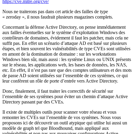
https://cve.mitre.org/cve/
Nous ne traiterons pas dans cet article des failles de type
« zeroday », il nous faudrait plusieurs magazines complets.
Concernant la défense Active Directory, on pense immédiatement
aux failles éventuelles sur le système d’exploitation Windows des
contrôleurs de domaines, évidement il faut les patcher, mais cela ne
suffit pas. En effet un scénario d’attaque AD est basé sur plusieurs
étapes, et bien souvent les vulnérabilités de type CVEs sont utilisées
en amont de la domination de domaine : sur les workstations
Windows bien sûr, mais aussi : les système Linux ou UNIX présents
sur le réseau, les applications web, les bases de données, les NAS,
etc. En effet, il n’est pas rare que des comptes utilisateurs et des mots
de passe AD soient utilisées sur l’ensemble de ces systèmes, ce qui
leur confèrent un rôle de porte d’entrée vers Active Directory.
Donc, finalement, il faut traiter les correctifs de sécurité sur
l’ensemble de ses systèmes pour éviter un chemin d’attaque Active
Directory passant par des CVEs.
Il existe de multiples outils pour scanner votre réseau et vous
remonter les CVEs sur l’ensemble de vos systèmes. Nous vous
proposons ici de découvrir un outil atypique qui utilise lui aussi un
modèle de graph tel que Bloodhound, mais appliqué aux
vulnérabilités et non pas aux mauvaises configurations Active