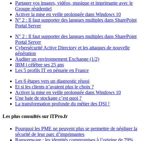
Partager vos images, vidéos, musique et imprimante avec le
Groupe résidentiel
Activer la mise en veille prolongée dans Windows 10
N° 2 : Il faut supporter des langues multiples dans SharePoint
Portal Server
N° 2 : Il faut supporter des langues multiples dans SharePoint
Portal Server
Cybersécurité Active Directory et les attaques de nouvelle
génération
Auditer un environnement Exchange (1/2)
IBM i célèbre ses 25 ans
Les 5 profils IT en pénurie en France
Les 6 étapes vers un diagnostic réussi
Et si les clients n’avaient plus le choix ?
Activer la mise en veille prolongée dans Windows 10
Une baie de stockage c’est quoi ?
La transformation profonde du métier des DSI !
Les plus consultés sur iTPro.fr
Pourquoi les PME ne peuvent plus se permettre de négliger la
sécurité de leur parc d’imprimantes
Ransomware : les identités compromises à l’origine de 79%