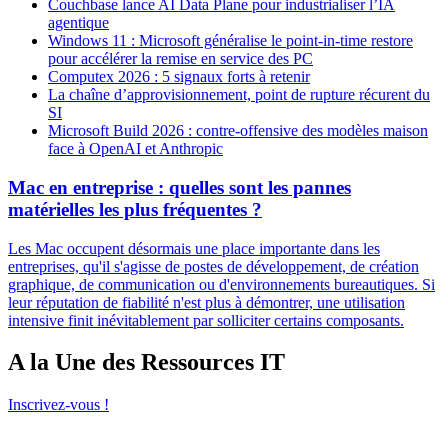
Couchbase lance AI Data Plane pour industrialiser l’IA
agentique
Windows 11 : Microsoft généralise le point-in-time restore
pour accélérer la remise en service des PC
Computex 2026 : 5 signaux forts à retenir
La chaîne d’approvisionnement, point de rupture récurent du
SI
Microsoft Build 2026 : contre-offensive des modèles maison
face à OpenAI et Anthropic
Mac en entreprise : quelles sont les pannes
matérielles les plus fréquentes ?
Les Mac occupent désormais une place importante dans les
entreprises, qu'il s'agisse de postes de développement, de création
graphique, de communication ou d'environnements bureautiques. Si
leur réputation de fiabilité n'est plus à démontrer, une utilisation
intensive finit inévitablement par solliciter certains composants.
A la Une des Ressources IT
Inscrivez-vous !