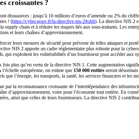
s croissantes ?
ont dissuasives : jusqu’à 10 millions d’euros d’amende ou 2% du chiffre d
tes ! (
https://cyber.gouv.fr/la-directive-nis-2#obli
). La directive NIS 2 e
la supply chain et à réduire les risques liés aux sous-traitants. Les entre
rations et leurs chaînes d’approvisionnement.
forcer leurs mesures de sécurité pour prévenir de telles attaques et pro
irective NIS 2 apporte un cadre réglementaire plus robuste pour la cyber
s, qui exploitent les vulnérabilités d’un fournisseur pour accéder aux s
ix fois plus qu’en vertu de la directive NIS 1. Cette augmentation signif
 A l’échelle européenne, on estime que
150 000 entités
seront désormais 
s que l’énergie, les transports, la santé, les services financiers et les i
ue par la reconnaissance croissante de l’interdépendance des infrastruc
îne d’approvisionnement, voire pour l’économie tout entière. En consé
ées, ainsi que celles de leurs fournisseurs. La directive NIS 2 contribu