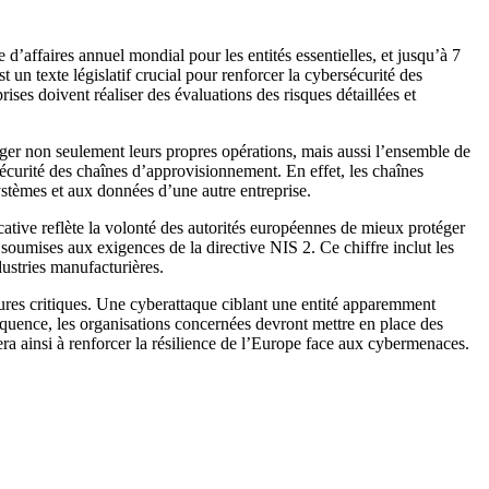
’affaires annuel mondial pour les entités essentielles, et jusqu’à 7
st un texte législatif crucial pour renforcer la cybersécurité des
prises doivent réaliser des évaluations des risques détaillées et
téger non seulement leurs propres opérations, mais aussi l’ensemble de
sécurité des chaînes d’approvisionnement. En effet, les chaînes
ystèmes et aux données d’une autre entreprise.
icative reflète la volonté des autorités européennes de mieux protéger
soumises aux exigences de la directive NIS 2. Ce chiffre inclut les
ndustries manufacturières.
tures critiques. Une cyberattaque ciblant une entité apparemment
quence, les organisations concernées devront mettre en place des
era ainsi à renforcer la résilience de l’Europe face aux cybermenaces.