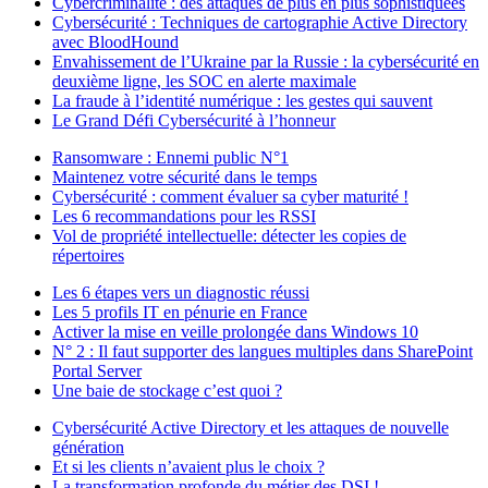
Cybercriminalité : des attaques de plus en plus sophistiquées
Cybersécurité : Techniques de cartographie Active Directory
avec BloodHound
Envahissement de l’Ukraine par la Russie : la cybersécurité en
deuxième ligne, les SOC en alerte maximale
La fraude à l’identité numérique : les gestes qui sauvent
Le Grand Défi Cybersécurité à l’honneur
Ransomware : Ennemi public N°1
Maintenez votre sécurité dans le temps
Cybersécurité : comment évaluer sa cyber maturité !
Les 6 recommandations pour les RSSI
Vol de propriété intellectuelle: détecter les copies de
répertoires
Les 6 étapes vers un diagnostic réussi
Les 5 profils IT en pénurie en France
Activer la mise en veille prolongée dans Windows 10
N° 2 : Il faut supporter des langues multiples dans SharePoint
Portal Server
Une baie de stockage c’est quoi ?
Cybersécurité Active Directory et les attaques de nouvelle
génération
Et si les clients n’avaient plus le choix ?
La transformation profonde du métier des DSI !