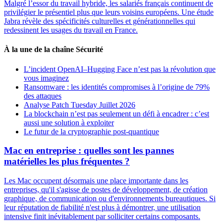
Malgré l’essor du travail hybride, les salariés français continuent de
privilégier le présentiel plus que leurs voisins européens. Une étude
Jabra révèle des spécificités culturelles et générationnelles qui
redessinent les usages du travail en France.
À la une de la chaîne Sécurité
L’incident OpenAI–Hugging Face n’est pas la révolution que
vous imaginez
Ransomware : les identités compromises à l’origine de 79%
des attaques
Analyse Patch Tuesday Juillet 2026
La blockchain n’est pas seulement un défi à encadrer : c’est
aussi une solution à exploiter
Le futur de la cryptographie post-quantique
Mac en entreprise : quelles sont les pannes
matérielles les plus fréquentes ?
Les Mac occupent désormais une place importante dans les
entreprises, qu'il s'agisse de postes de développement, de création
graphique, de communication ou d'environnements bureautiques. Si
leur réputation de fiabilité n'est plus à démontrer, une utilisation
intensive finit inévitablement par solliciter certains composants.