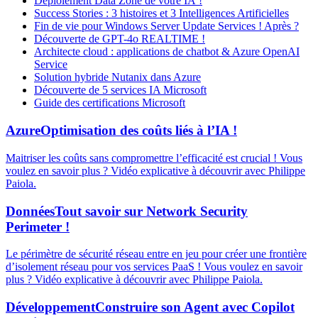
Déploiement Data Zone de votre IA !
Success Stories : 3 histoires et 3 Intelligences Artificielles
Fin de vie pour Windows Server Update Services ! Après ?
Découverte de GPT-4o REALTIME !
Architecte cloud : applications de chatbot & Azure OpenAI
Service
Solution hybride Nutanix dans Azure
Découverte de 5 services IA Microsoft
Guide des certifications Microsoft
Azure
Optimisation des coûts liés à l’IA !
Maitriser les coûts sans compromettre l’efficacité est crucial ! Vous
voulez en savoir plus ? Vidéo explicative à découvrir avec Philippe
Paiola.
Données
Tout savoir sur Network Security
Perimeter !
Le périmètre de sécurité réseau entre en jeu pour créer une frontière
d’isolement réseau pour vos services PaaS ! Vous voulez en savoir
plus ? Vidéo explicative à découvrir avec Philippe Paiola.
Développement
Construire son Agent avec Copilot