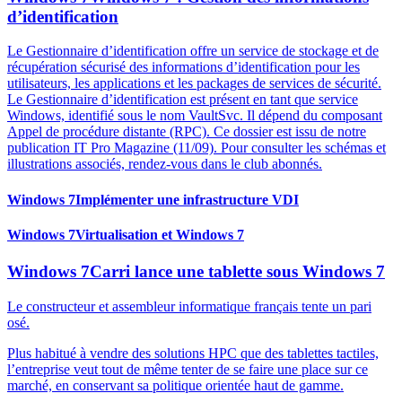
d’identification
Le Gestionnaire d’identification offre un service de stockage et de
récupération sécurisé des informations d’identification pour les
utilisateurs, les applications et les packages de services de sécurité.
Le Gestionnaire d’identification est présent en tant que service
Windows, identifié sous le nom VaultSvc. Il dépend du composant
Appel de procédure distante (RPC). Ce dossier est issu de notre
publication IT Pro Magazine (11/09). Pour consulter les schémas et
illustrations associés, rendez-vous dans le club abonnés.
Windows 7
Implémenter une infrastructure VDI
Windows 7
Virtualisation et Windows 7
Windows 7
Carri lance une tablette sous Windows 7
Le constructeur et assembleur informatique français tente un pari
osé.
Plus habitué à vendre des solutions HPC que des tablettes tactiles,
l’entreprise veut tout de même tenter de se faire une place sur ce
marché, en conservant sa politique orientée haut de gamme.