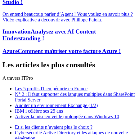
Studio !
On entend beaucoup parler d’Agent ! Vous voulez en savoir plus ?
Vidéo explicative à découvrir avec Philippe Paiola.
Innovation
Analysez avec AI Content
Understanding !
Azure
Comment maîtriser votre facture Azure !
Les articles les plus consultés
A travers ITPro
Les 5 profils IT en pénurie en France
N° 2 : Il faut supporter des langues multiples dans SharePoint
Portal Server
Auditer un environnement Exchange (1/2)
IBM i célèbre ses 25 ans
Activer la mise en veille prolongée dans Windows 10
Et si les clients n’avaient plus le choix ?
Cybersécurité Active Directory et les attaques de nouvelle
génération