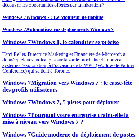
découvrir les opportunités offertes par la migration ?
Windows 7
Windows 7 : Le Moniteur de fiabilité
Windows 7
Automatisez vos déploiements Windows 7
Windows 7
Windows 8, le calendrier se précise
Tami Reller, Directrice Marketing et Financière de Microsoft, a
donné quelques indications sur la sortie prochaine du nouveau
système d’exploitation, à l’occasion de la WPC (Worldwide Partner
Conference) qui se tient à Toronto.
Windows 7
Migration vers Windows 7 : le casse-tête
des profils utilisateurs
Windows 7
Windows 7, 5 pistes pour déployer
Windows 7
Pourquoi votre entreprise craint-elle la
mise à niveau vers Windows 7 ?
Windows 7
Guide moderne du déploiement de postes