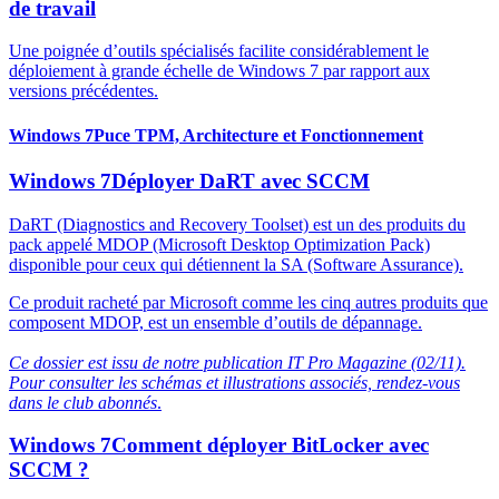
de travail
Une poignée d’outils spécialisés facilite considérablement le
déploiement à grande échelle de Windows 7 par rapport aux
versions précédentes.
Windows 7
Puce TPM, Architecture et Fonctionnement
Windows 7
Déployer DaRT avec SCCM
DaRT (Diagnostics and Recovery Toolset) est un des produits du
pack appelé MDOP (Microsoft Desktop Optimization Pack)
disponible pour ceux qui détiennent la SA (Software Assurance).
Ce produit racheté par Microsoft comme les cinq autres produits que
composent MDOP, est un ensemble d’outils de dépannage.
Ce dossier est issu de notre publication IT Pro Magazine (02/11).
Pour consulter les schémas et illustrations associés, rendez-vous
dans le club abonnés
.
Windows 7
Comment déployer BitLocker avec
SCCM ?