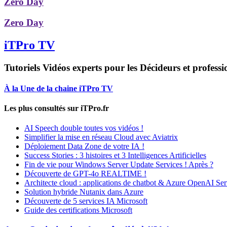
Zero Day
Zero Day
iTPro TV
Tutoriels Vidéos experts pour les Décideurs et professi
À la Une de la chaine iTPro TV
Les plus consultés sur iTPro.fr
AI Speech double toutes vos vidéos !
Simplifier la mise en réseau Cloud avec Aviatrix
Déploiement Data Zone de votre IA !
Success Stories : 3 histoires et 3 Intelligences Artificielles
Fin de vie pour Windows Server Update Services ! Après ?
Découverte de GPT-4o REALTIME !
Architecte cloud : applications de chatbot & Azure OpenAI Ser
Solution hybride Nutanix dans Azure
Découverte de 5 services IA Microsoft
Guide des certifications Microsoft