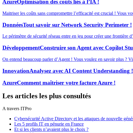
Azure
Optimisation des coûts liés à l’IA !
Maitriser les coûts sans compromettre l’efficacité est crucial ! Vous v
Données
Tout savoir sur Network Security Perimeter !
Le périmètre de sécurité réseau entre en jeu pour créer une frontière 
Développement
Construire son Agent avec Copilot Stu
On entend beaucoup parler d’Agent ! Vous voulez en savoir plus ? Vid
Innovation
Analysez avec AI Content Understanding !
Azure
Comment maîtriser votre facture Azure !
Les articles les plus consultés
A travers ITPro
Cybersécurité Active Directory et les attaques de nouvelle géné
Les 5 profils IT en pénurie en France
Et si les clients n’avaient plus le choix ?