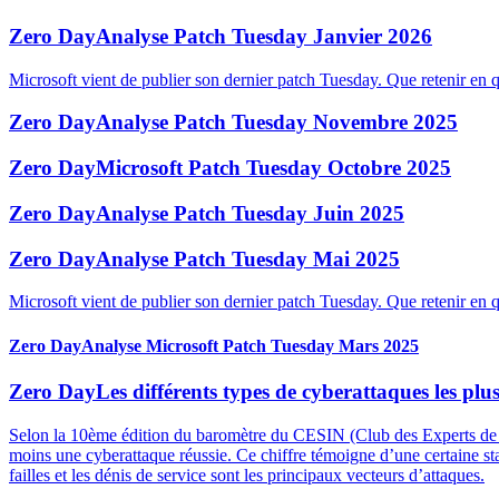
Zero Day
Analyse Patch Tuesday Janvier 2026
Microsoft vient de publier son dernier patch Tuesday. Que retenir en q
Zero Day
Analyse Patch Tuesday Novembre 2025
Zero Day
Microsoft Patch Tuesday Octobre 2025
Zero Day
Analyse Patch Tuesday Juin 2025
Zero Day
Analyse Patch Tuesday Mai 2025
Microsoft vient de publier son dernier patch Tuesday. Que retenir en q
Zero Day
Analyse Microsoft Patch Tuesday Mars 2025
Zero Day
Les différents types de cyberattaques les pl
Selon la 10ème édition du baromètre du CESIN (Club des Experts de la 
moins une cyberattaque réussie. Ce chiffre témoigne d’une certaine sta
failles et les dénis de service sont les principaux vecteurs d’attaques.