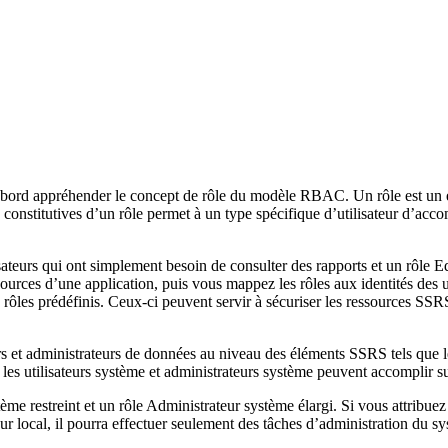
abord appréhender le concept de rôle du modèle RBAC. Un rôle est un 
 constitutives d’un rôle permet à un type spécifique d’utilisateur d’accom
teurs qui ont simplement besoin de consulter des rapports et un rôle Edi
ources d’une application, puis vous mappez les rôles aux identités des 
les prédéfinis. Ceux-ci peuvent servir à sécuriser les ressources SSRS 
eurs et administrateurs de données au niveau des éléments SSRS tels que l
e les utilisateurs système et administrateurs système peuvent accomplir 
tème restreint et un rôle Administrateur système élargi. Si vous attribu
ateur local, il pourra effectuer seulement des tâches d’administration d