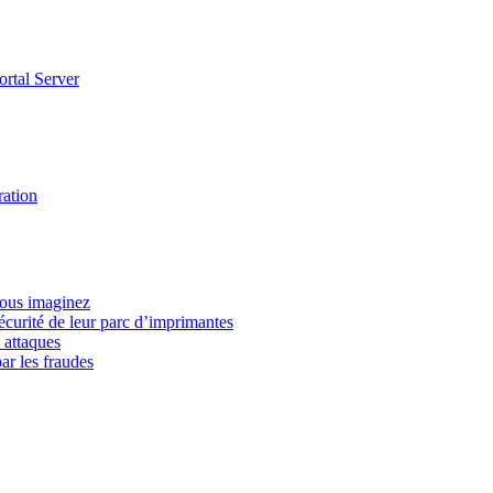
ortal Server
ration
vous imaginez
écurité de leur parc d’imprimantes
 attaques
ar les fraudes