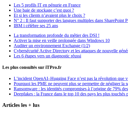
Les 5 profils IT en pénurie en France
Une baie de stockage c’est quoi ?
Et si les clients n’avaient plus le choix ?
N° 2 : Il faut supporter des langues multiples dans SharePoint P
IBM i célèbre ses 25 ans
La transformation profonde du métier des DSI !
Activer la mise en veille prolongée dans Windows 10
Auditer un environnement Exchange (1/2)
Cybersécurité Active Directory et les attaques de nouvelle géné
Les 6 étapes vers un diagnostic réussi
Les plus consultés sur iTPro.fr
L’incident OpenAI–Hugging Face n’est pas la révolution que 
Pourquoi les PME ne peuvent plus se permettre de négliger la s
Ransomware : les identités compromises à l’origine de 79% des
Deepfakes : la France dans le top 10 des pays les plus touchés p
Articles les + lus