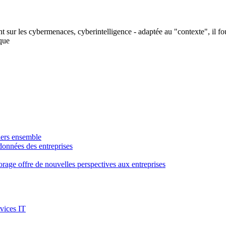
nt sur les cybermenaces, cyberintelligence - adaptée au "contexte", il f
ique
tiers ensemble
 données des entreprises
rage offre de nouvelles perspectives aux entreprises
rvices IT