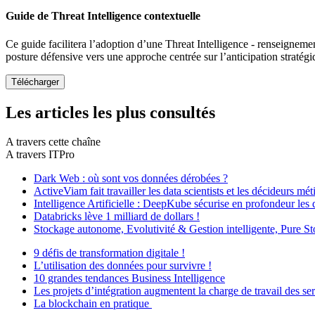
Guide de Threat Intelligence contextuelle
Ce guide facilitera l’adoption d’une Threat Intelligence - renseigneme
posture défensive vers une approche centrée sur l’anticipation stratég
Les articles les plus consultés
A travers cette chaîne
A travers ITPro
Dark Web : où sont vos données dérobées ?
ActiveViam fait travailler les data scientists et les décideurs mé
Intelligence Artificielle : DeepKube sécurise en profondeur les
Databricks lève 1 milliard de dollars !
Stockage autonome, Evolutivité & Gestion intelligente, Pure Sto
9 défis de transformation digitale !
L’utilisation des données pour survivre !
10 grandes tendances Business Intelligence
Les projets d’intégration augmentent la charge de travail des se
La blockchain en pratique