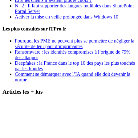
Et si les clients n’avaient plus le choix ?
N° 2 : Il faut supporter des langues multiples dans SharePoint
Portal Server
Activer la mise en veille prolongée dans Windows 10
Les plus consultés sur iTPro.fr
Pourquoi les PME ne peuvent plus se permettre de négliger la
sécurité de leur parc d’imprimantes
Ransomware : les identités compromises à l’origine de 79%
des attaques
Deepfakes : la France dans le top 10 des pays les plus touchés
par les fraudes
Comment se démarquer avec l’IA quand elle doit devenir la
norme
Articles les + lus