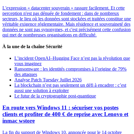
L'expression « datacenter souverain » rassure facilement. Et cette
perception n'est pas dénuée de fondement : dans de nombreux
secteurs, le lieu où les données sont stockées et traitées constitue une
véritable exigence réglementaire. Mais résidence et souveraineté des
données ne sont pas synonymes, et c'est précisément cette confusion
qui met de nombreuses organisations en difficulté.
À la une de la chaîne Sécurité
L’incident OpenAI–Hugging Face n’est pas la révolution que
vous imaginez
Ransomware : les identités compromises à l’origine de 79%
des attaques
Analyse Patch Tuesday Juillet 2026
La blockchain n’est pas seulement un défi à encadrer : c’est
aussi une solution à exploiter
Le futur de la cryptographie post-quantique
En route vers Windows 11 : sécuriser vos postes
clients et profiter de 400 € de reprise avec Lenovo et
inmac wstore
La fin du support de Windows 10, annoncée pour le 14 octobre