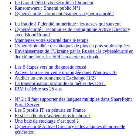
Le Grand Défi Cybersécurité à l’honneur
Ransomware : Ennemi public N°1
Cybersécurité : comment évaluer sa cyber maturité !
La fraude à l’identité numérique : les gestes qui sauvent
Cybersécurité : Techniques de cartographie Active Directory
avec BloodHound
Maintenez votre sécurité dans le temps
Cybercriminalité : des attaques de plus en plus sophistiquées
Envahissement de l’Ukraine par la Russie : la cybersécurité en
deuxième ligne, les SOC en alerte maximale
Les 6 étapes vers un diagnostic réussi
Activer la mise en veille prolongée dans Windows 10
Auditer un environnement Exchange (1/2)
La transformation profonde du métier des DSI !
IBM i célèbre ses 25 ans
N° 2 : Il faut supporter des langues multiples dans SharePoint
Portal Server
Les 5 profils IT en pénurie en France
Et si les clients n’avaient plus le choix ?
Une baie de stockage c’est quoi ?
Cybersécurité Active Directory et les attaques de nouvelle
génération