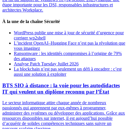
étape importante pour les DSI, responsables infrastructures et
architectes Workplace.
À la une de la chaîne Sécurité
WordPress publie une mise à jour de sécurité d’urgence pour
corriger wp2shell
L’incident OpenAI–Hugging Face n’est pas la révolution que
vous imaginez
Ransomware : les identités compromises à l’origine de 79%
des attaques
Analyse Patch Tuesday Juillet 2026
La blockchain n’est pas seulement un défi à encadrer : c’est
aussi une solution à exploiter
BTS SIO à distance : la voie pour les autodidactes
IT qui veulent un diplôme reconnu par l’État
Le secteur informatique attire chaque année de nombreux
passionnés qui apprennent par eux-mêmes à programmer,
administrer des systèmes ou développer des applications. Grâce aux
ressources disponibles sur internet, il est aujourd’hui possible
d’acquérir de solides compétences techniques sans suivre un
parcours scolaire classique.