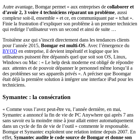
Autre avantage, Bomgar permet « aux entreprises de
collaborer et
d’avoir 2, 3 voire 4 techniciens réparant un problème
, aussi
complexe soit-il, ensemble » et ce, en communiquant par « tchat ».
Finie la frustration d’expliquer son problème à un premier technicien
qui redirige l’utilisateur vers un second et ainsi de suite …
Troisième axe qui s’inscrit directement dans les tendances clients
pour l’année 2015,
Bomgar est multi-OS
. Avec l’émergence du
BYOD
en entreprise, il devient impératif et logique que les
utilisateurs puissent être dépannés quel que soit son OS, Linux,
Windows ou Mac : « Le help desk moderne est obligé de répondre
aux
attentes et de pouvoir dépanner le personnel même lorsqu’il a
des problèmes sur ses appareils privés ». A préciser que Boomgar
était déjà la première solution à intégrer une interface iPad pour les
techniciens.
Symantec : la consécration
« Comme vous l’avez peut-être vu, l’année dernière, en mai,
Symantec a annoncé la fin de vie de PC Anywhere qui après 7 ans
sans savoir eu la moindre mise à jour allait entrer automatiquement
dans un cycle de fin de vie de l’outil » commente le responsable.
Bomgar et Symantec exploitent une relation intime depuis 2007. En
effet,
Symantec audite le code source de Bomgar et donne son