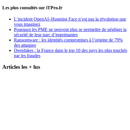
Les plus consultés sur iTPro.fr
L’incident OpenAI–Hugging Face n’est pas la révolution que
vous imaginez
Pourquoi les PME ne peuvent plus se permettre de négliger la
sécurité de leur parc d’imprimantes
Ransomware : les identités compromises à l’origine de 79%
des attaques
Deepfakes : la France dans le top 10 des pays les plus touchés
par les fraudes
Articles les + lus