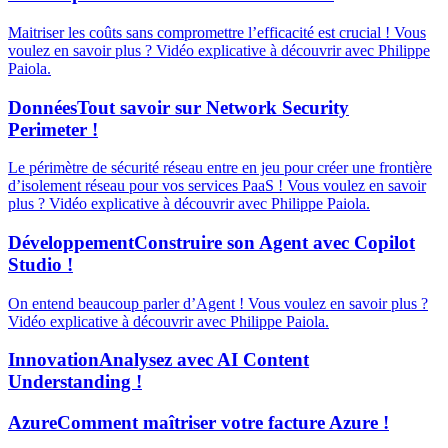
Maitriser les coûts sans compromettre l’efficacité est crucial ! Vous
voulez en savoir plus ? Vidéo explicative à découvrir avec Philippe
Paiola.
Données
Tout savoir sur Network Security
Perimeter !
Le périmètre de sécurité réseau entre en jeu pour créer une frontière
d’isolement réseau pour vos services PaaS ! Vous voulez en savoir
plus ? Vidéo explicative à découvrir avec Philippe Paiola.
Développement
Construire son Agent avec Copilot
Studio !
On entend beaucoup parler d’Agent ! Vous voulez en savoir plus ?
Vidéo explicative à découvrir avec Philippe Paiola.
Innovation
Analysez avec AI Content
Understanding !
Azure
Comment maîtriser votre facture Azure !