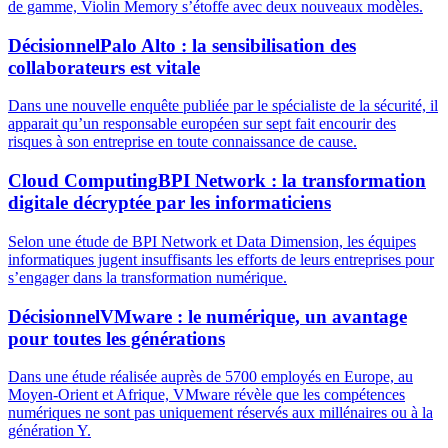
de gamme, Violin Memory s’étoffe avec deux nouveaux modèles.
Décisionnel
Palo Alto : la sensibilisation des
collaborateurs est vitale
Dans une nouvelle enquête publiée par le spécialiste de la sécurité, il
apparait qu’un responsable européen sur sept fait encourir des
risques à son entreprise en toute connaissance de cause.
Cloud Computing
BPI Network : la transformation
digitale décryptée par les informaticiens
Selon une étude de BPI Network et Data Dimension, les équipes
informatiques jugent insuffisants les efforts de leurs entreprises pour
s’engager dans la transformation numérique.
Décisionnel
VMware : le numérique, un avantage
pour toutes les générations
Dans une étude réalisée auprès de 5700 employés en Europe, au
Moyen-Orient et Afrique, VMware révèle que les compétences
numériques ne sont pas uniquement réservés aux millénaires ou à la
génération Y.