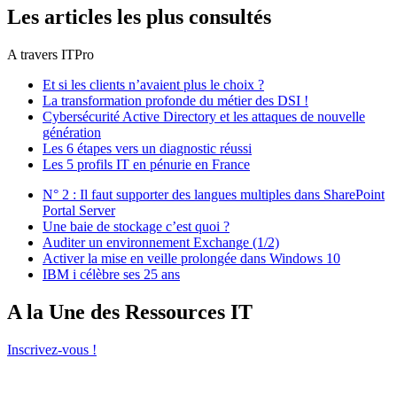
Les articles les plus consultés
A travers ITPro
Et si les clients n’avaient plus le choix ?
La transformation profonde du métier des DSI !
Cybersécurité Active Directory et les attaques de nouvelle
génération
Les 6 étapes vers un diagnostic réussi
Les 5 profils IT en pénurie en France
N° 2 : Il faut supporter des langues multiples dans SharePoint
Portal Server
Une baie de stockage c’est quoi ?
Auditer un environnement Exchange (1/2)
Activer la mise en veille prolongée dans Windows 10
IBM i célèbre ses 25 ans
A la Une des Ressources IT
Inscrivez-vous !