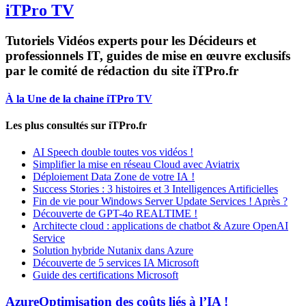
iTPro TV
Tutoriels Vidéos experts pour les Décideurs et
professionnels IT, guides de mise en œuvre exclusifs
par le comité de rédaction du site iTPro.fr
À la Une de la chaine iTPro TV
Les plus consultés sur iTPro.fr
AI Speech double toutes vos vidéos !
Simplifier la mise en réseau Cloud avec Aviatrix
Déploiement Data Zone de votre IA !
Success Stories : 3 histoires et 3 Intelligences Artificielles
Fin de vie pour Windows Server Update Services ! Après ?
Découverte de GPT-4o REALTIME !
Architecte cloud : applications de chatbot & Azure OpenAI
Service
Solution hybride Nutanix dans Azure
Découverte de 5 services IA Microsoft
Guide des certifications Microsoft
Azure
Optimisation des coûts liés à l’IA !