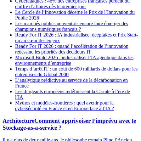
Cyberattaques : 46% des entreprises françaises perdent du
chiffre d’affaires dès le premier jour
Le Cercle de l’Innovation décerne le Prix de l’Innovation du
Public 2026
Les marchés publics peuvent-ils encore faire émerger des
champions numériques français ?
Ready For IT 2026 : IA industrialisée, deepfakes et Prix Start-
up au cœur des enjeux
Ready For IT 2026 : quand l’accélération de l’innovation
redessine les priorités des décideurs IT
Microsoft Build 2026 : industrialiser l’IA agentique dans les
environnements d’entreprise
Temps d’arrêt IT : un coût de 600 milliards de dollars pour les
entreprises du Global 2000
L’analytique prédictive au service de la décarbonation en
France
Les dirigeants européens redéfinissent la C-suite à l’ère de
l’IA
Mythos et modèles-frontières : quel avenir pour la
cybersécurité en France et en Europe face à l’IA ?
Architecture
Comment apprivoiser l’imprévu avec le
Stockage-as-a-service ?
Il y a plus de deux mille ans, le philosophe romain Pline l’Ancien