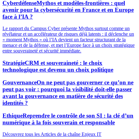
Cyberdéfense
Mythos et modèles-frontières : quel
avenir pour la cybersécurité en France et en Europe
face à l’IA ?
Le rapport du Campus Cyber présente Mythos surtout comme un
révélateur et un accélérateur de risques déjà latents : il déclenche un
« moment Mythos » où l’IA devient un facteur structurant de la
menace et de la défense, et met l’Europe face à un choix stratégique
entre souveraineté et sécurité immédiate.
Stratégie
CRM et souveraineté : le choix
technologique est devenu un choix politique
Gouvernance
On ne peut pas gouverner ce qu’on ne
peut pas voir : pourquoi la visibilité doit-elle passer
avant la gouvernance en matière de sécurité des
identités ?
Ethique
Reprendre le contrôle de son SI : la clé d’un
numérique à la fois souverain et responsable
Découvrez tous les Articles de la chaîne
Enjeux IT