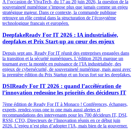
À l’occasion de VivaTech, du 17 au 20 juin 2026, la question de la
souveraineté numérique s’impose plus que jamais comme un enjeu
stratégique majeur. Dans ce contexte, la commande publique
retrouve un rôle central dans la structuration de l’écosystème
technologique français et européen.
Deepfake
Ready For IT 2026 : IA industrialisée,
deepfakes et Prix Start-up au cœur des enjeux
Depuis sept ans, Ready For IT réunit des entreprises engagées dans
la transition et la sécurité numériques. L’édition 2026 marque un
tournant avec la montée en puissance de l’IA industrialisée, des
enjeux de cybersécurité, de souveraineté numérique, mais aussi avec
la première édition du Prix Startup et un focus fort sur les deepfakes.
DSI
Ready For IT 2026 : quand l’accélération de
l’innovation redessine les priorités des décideurs IT
7ème édition de Ready For IT à Monaco ! Conférences, échanges,
experts, rendez-vous one to one mais aussi alertes et
recommandations des intervenants pour les 700 décideurs IT, DSI,
RSSI, CTO, Directeurs de l’Innovation réunis en ce début juin
2026. L’enjeu n’est plus d’adopter l’IA, mais bien de la gouverner.