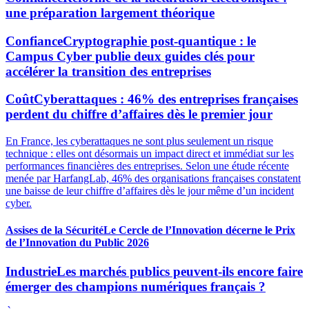
une préparation largement théorique
Confiance
Cryptographie post-quantique : le
Campus Cyber publie deux guides clés pour
accélérer la transition des entreprises
Coût
Cyberattaques : 46% des entreprises françaises
perdent du chiffre d’affaires dès le premier jour
En France, les cyberattaques ne sont plus seulement un risque
technique : elles ont désormais un impact direct et immédiat sur les
performances financières des entreprises. Selon une étude récente
menée par HarfangLab, 46% des organisations françaises constatent
une baisse de leur chiffre d’affaires dès le jour même d’un incident
cyber.
Assises de la Sécurité
Le Cercle de l’Innovation décerne le Prix
de l’Innovation du Public 2026
Industrie
Les marchés publics peuvent-ils encore faire
émerger des champions numériques français ?