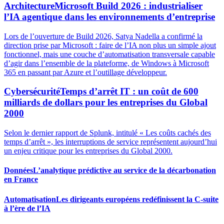
Architecture
Microsoft Build 2026 : industrialiser
l’IA agentique dans les environnements d’entreprise
Lors de l’ouverture de Build 2026, Satya Nadella a confirmé la
direction prise par Microsoft : faire de l’IA non plus un simple ajout
fonctionnel, mais une couche d’automatisation transversale capable
d’agir dans l’ensemble de la plateforme, de Windows à Microsoft
365 en passant par Azure et l’outillage développeur.
Cybersécurité
Temps d’arrêt IT : un coût de 600
milliards de dollars pour les entreprises du Global
2000
Selon le dernier rapport de Splunk, intitulé « Les coûts cachés des
temps d’arrêt », les interruptions de service représentent aujourd’hui
un enjeu critique pour les entreprises du Global 2000.
Données
L’analytique prédictive au service de la décarbonation
en France
Automatisation
Les dirigeants européens redéfinissent la C-suite
à l’ère de l’IA