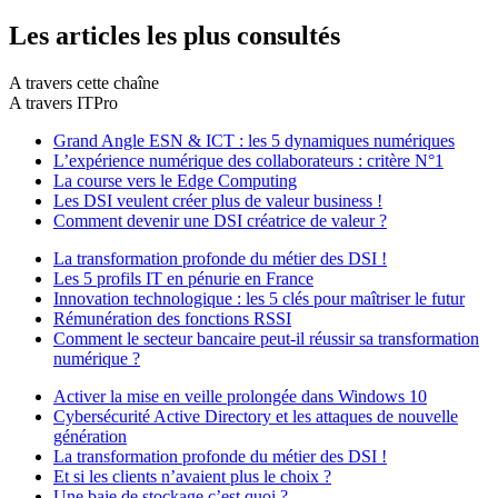
Les articles les plus consultés
A travers cette chaîne
A travers ITPro
Grand Angle ESN & ICT : les 5 dynamiques numériques
L’expérience numérique des collaborateurs : critère N°1
La course vers le Edge Computing
Les DSI veulent créer plus de valeur business !
Comment devenir une DSI créatrice de valeur ?
La transformation profonde du métier des DSI !
Les 5 profils IT en pénurie en France
Innovation technologique : les 5 clés pour maîtriser le futur
Rémunération des fonctions RSSI
Comment le secteur bancaire peut-il réussir sa transformation
numérique ?
Activer la mise en veille prolongée dans Windows 10
Cybersécurité Active Directory et les attaques de nouvelle
génération
La transformation profonde du métier des DSI !
Et si les clients n’avaient plus le choix ?
Une baie de stockage c’est quoi ?