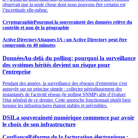
observait que la seule chose dont nous pouvons être certains est
l’incertitude elle-même.
Cryptographie
Pourquoi la souveraineté des données relève du
contrôle et non de la géographie
Active Directory
Attaques IA : un Active Directory peut être
compromis en 40 minutes
Données
Au-delà du polling: pourquoi la surveillance
des systèmes hérités devient un risque pour
l’entreprise
Pendant des années, la surveillance des réseaux d'entreprise s'est
appuyée sur un principe simple : collecter périodiquement des
instantanés de l'activité réseau (le polling SNMP) afin d’évaluer
l'état général de ce dernier. Cette approche fonctionnait plutôt bien
lorsque les infrastructures étaient stables et prévisibles.
DSI
La souveraineté numérique commence par avoir
le choix de son infrastructure
Confiance
Réforme de la facturation électronique :