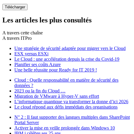
Les articles les plus consultés
A travers cette chaîne
A travers ITPro
Une stratégie de sécurité adaptée pour migrer vers le Cloud
ESX versus ESXi
Le Cloud : une accélération depuis la crise du Covid-19
Planifier ses coûts Azure
Une belle réussite pour Ready for IT 2019 !
Cloud : Quelle responsabilité en matière de sécurité des
données ?
2023 ou la fin du Cloud …
Migration de VMware à Hyper-V sans effort
L’informatique quantique va transformer la donne d’ici 2026
Le cloud répond aux défis immédiats des organisations
N° 2 : Il faut supporter des langues multiples dans SharePoint
Portal Server
Activer la mise en veille prolongée dans Windows 10
IBM i célèbre ses 25 ans