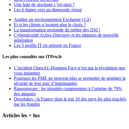
Une baie de stockage c’est quoi ?
Les 6 étapes vers un diagnostic réussi
Auditer un environnement Exchange (1/2)
Et si les clients n’avaient plus le choix ?
La transformation profonde du métier des DSI !
Cybersécurité Active Directory et les attaques de nouvelle
génération
Les 5 profils IT en pénurie en France
Les plus consultés sur iTPro.fr
L’incident OpenAI–Hugging Face n’est pas la révolution que
vous imaginez
Pourquoi les PME ne peuvent plus se permettre de négliger la
sécurité de leur parc d’imprimantes
Ransomware : les identités compromises à l’origine de 79%
des attaques
Deepfakes : la France dans le top 10 des pays les plus touchés
par les fraudes
Articles les + lus