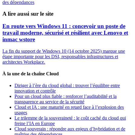
des dépendances
A lire aussi sur le site
En route vers Windows 11 : concevoir un poste de
travail moderne, sécurisé et résilient avec Lenovo et
inmac wstore
La fin du support de Windows 10 (14 octobre 2025) marque une
étape importante pour les DSI, responsables infrastructures et
architectes Workplace.
À la une de la chaîne Cloud
Diriger à l’ère du cloud global : trouver l’équilibre entre
innovation et contrôle
Pour un cloud plus fiable : renforcer l’auditabilité et la
transparence au service de la sécurité
Cloud et IA : une maturité en retard face à l’explosion des
usages
Le trilemme de la souveraineté : le coût caché du cloud qui
freine l’IA en Europe
Cloud souverain : répondre aux enjeux d’hybridation et de
maîtrise des dépendances