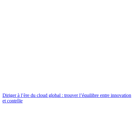
Diriger à l’ère du cloud global : trouver l’équilibre entre innovation
et contrôle