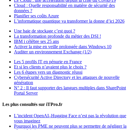
Le Cloud : une accélération depuis la crise du Covid-19
Cloud : Quelle responsabilité en matière de sécurité des
données ?
Planifier ses coûts Azure
L’informatique quantique va transformer la donne d’ici 2026
Une baie de stockage c’est quoi ?
La transformation profonde du métier des DSI !
IBM i célèbre ses 25 ans
Activer la mise en veille prolongée dans Windows 10
Auditer un environnement Exchange (1/2)
Les 5 profils IT en pénurie en France
Et si les clients n’avaient plus le choix ?
Les 6 étapes vers un diagnostic réussi
Cybersécurité Active Directory et les attaques de nouvelle
génération
N° 2 : Il faut supporter des langues multiples dans SharePoint
Portal Server
Les plus consultés sur iTPro.fr
L’incident OpenAI–Hugging Face n’est pas la révolution que
vous imaginez
Pourquoi les PME ne peuvent plus se permettre de négliger la