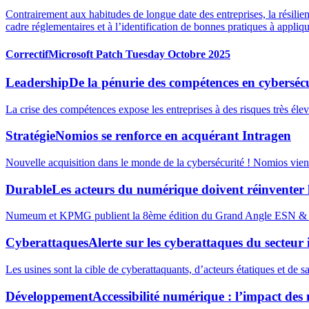
Contrairement aux habitudes de longue date des entreprises, la résili
cadre réglementaires et à l’identification de bonnes pratiques à applique
Correctif
Microsoft Patch Tuesday Octobre 2025
Leadership
De la pénurie des compétences en cybersécur
La crise des compétences expose les entreprises à des risques très élevés
Stratégie
Nomios se renforce en acquérant Intragen
Nouvelle acquisition dans le monde de la cybersécurité ! Nomios vient d
Durable
Les acteurs du numérique doivent réinventer 
Numeum et KPMG publient la 8ème édition du Grand Angle ESN & IC
Cyberattaques
Alerte sur les cyberattaques du secteur 
Les usines sont la cible de cyberattaquants, d’acteurs étatiques et de 
Développement
Accessibilité numérique : l’impact des