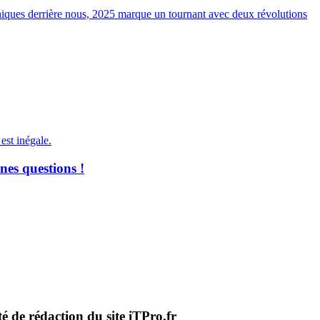
phiques derrière nous, 2025 marque un tournant avec deux révolutions
est inégale.
nes questions !
té de rédaction du site iTPro.fr