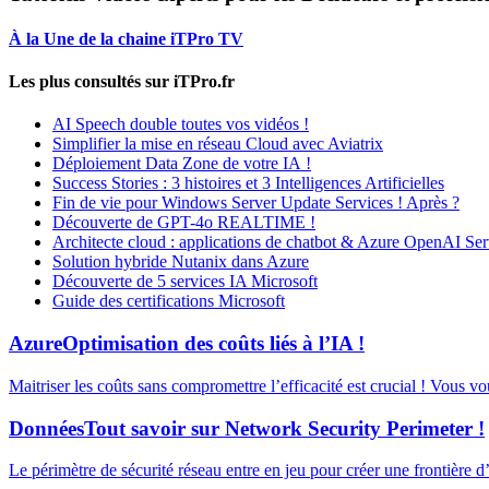
À la Une de la chaine iTPro TV
Les plus consultés sur iTPro.fr
AI Speech double toutes vos vidéos !
Simplifier la mise en réseau Cloud avec Aviatrix
Déploiement Data Zone de votre IA !
Success Stories : 3 histoires et 3 Intelligences Artificielles
Fin de vie pour Windows Server Update Services ! Après ?
Découverte de GPT-4o REALTIME !
Architecte cloud : applications de chatbot & Azure OpenAI Ser
Solution hybride Nutanix dans Azure
Découverte de 5 services IA Microsoft
Guide des certifications Microsoft
Azure
Optimisation des coûts liés à l’IA !
Maitriser les coûts sans compromettre l’efficacité est crucial ! Vous v
Données
Tout savoir sur Network Security Perimeter !
Le périmètre de sécurité réseau entre en jeu pour créer une frontière 