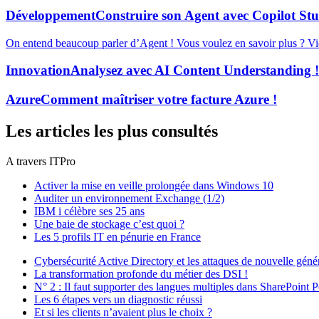
Développement
Construire son Agent avec Copilot Stu
On entend beaucoup parler d’Agent ! Vous voulez en savoir plus ? Vid
Innovation
Analysez avec AI Content Understanding !
Azure
Comment maîtriser votre facture Azure !
Les articles les plus consultés
A travers ITPro
Activer la mise en veille prolongée dans Windows 10
Auditer un environnement Exchange (1/2)
IBM i célèbre ses 25 ans
Une baie de stockage c’est quoi ?
Les 5 profils IT en pénurie en France
Cybersécurité Active Directory et les attaques de nouvelle géné
La transformation profonde du métier des DSI !
N° 2 : Il faut supporter des langues multiples dans SharePoint P
Les 6 étapes vers un diagnostic réussi
Et si les clients n’avaient plus le choix ?