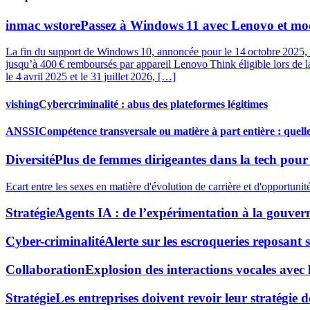
inmac wstore
Passez à Windows 11 avec Lenovo et mod
La fin du support de Windows 10, annoncée pour le 14 octobre 2025, 
jusqu’à 400 € remboursés par appareil Lenovo Think éligible lors de la
le 4 avril 2025 et le 31 juillet 2026, […]
vishing
Cybercriminalité : abus des plateformes légitimes
ANSSI
Compétence transversale ou matière à part entière : quelle 
Diversité
Plus de femmes dirigeantes dans la tech pour l
Ecart entre les sexes en matière d'évolution de carrière et d'opportuni
Stratégie
Agents IA : de l’expérimentation à la gouve
Cyber-criminalité
Alerte sur les escroqueries reposant 
Collaboration
Explosion des interactions vocales avec 
Stratégie
Les entreprises doivent revoir leur stratégie 