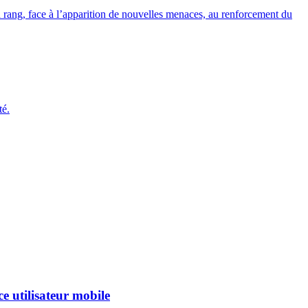
 rang, face à l’apparition de nouvelles menaces, au renforcement du
té.
e utilisateur mobile