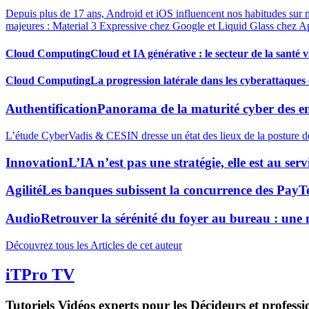
Depuis plus de 17 ans, Android et iOS influencent nos habitudes sur 
majeures : Material 3 Expressive chez Google et Liquid Glass chez A
Cloud Computing
Cloud et IA générative : le secteur de la santé v
Cloud Computing
La progression latérale dans les cyberattaques 
Authentification
Panorama de la maturité cyber des ent
L’étude CyberVadis & CESIN dresse un état des lieux de la posture de c
Innovation
L’IA n’est pas une stratégie, elle est au s
Agilité
Les banques subissent la concurrence des PayTe
Audio
Retrouver la sérénité du foyer au bureau : une n
Découvrez tous les Articles de cet auteur
iTPro TV
Tutoriels Vidéos experts pour les Décideurs et professi