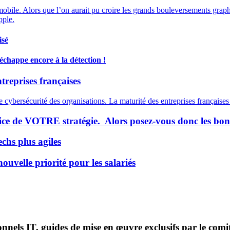
mobile. Alors que l’on aurait pu croire les grands bouleversements gra
pple.
isé
échappe encore à la détection !
reprises françaises
ybersécurité des organisations. La maturité des entreprises françaises 
ervice de VOTRE stratégie. Alors posez-vous donc les bon
chs plus agiles
ouvelle priorité pour les salariés
onnels IT, guides de mise en œuvre exclusifs par le comi