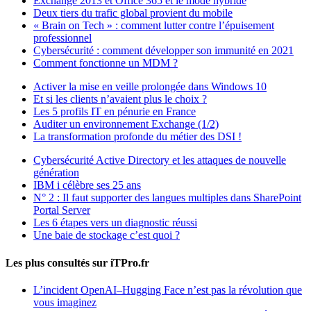
Exchange 2013 et Office 365 et le mode hybride
Deux tiers du trafic global provient du mobile
« Brain on Tech » : comment lutter contre l’épuisement
professionnel
Cybersécurité : comment développer son immunité en 2021
Comment fonctionne un MDM ?
Activer la mise en veille prolongée dans Windows 10
Et si les clients n’avaient plus le choix ?
Les 5 profils IT en pénurie en France
Auditer un environnement Exchange (1/2)
La transformation profonde du métier des DSI !
Cybersécurité Active Directory et les attaques de nouvelle
génération
IBM i célèbre ses 25 ans
N° 2 : Il faut supporter des langues multiples dans SharePoint
Portal Server
Les 6 étapes vers un diagnostic réussi
Une baie de stockage c’est quoi ?
Les plus consultés sur iTPro.fr
L’incident OpenAI–Hugging Face n’est pas la révolution que
vous imaginez