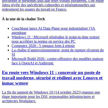
privilégier le présentiel plus que leurs voisins européens. Une étude
Jabra révèle des spécificités culturelles et générationnelles qui
redessinent les usages du travail en France.
À la une de la chaîne Tech
Couchbase lance AI Data Plane pour industrialiser l’IA
agentique
Windows 11 : Microsoft généralise le point-in-time restore
pour accélérer la remise en service des PC
Computex 2026 : 5 signaux forts à retenir
La chaîne d’approvisionnement, point de rupture récurent du
SI
Microsoft Build 2026 : contre-offensive des modèles maison
face à OpenAI et Anthropic
En route vers Windows 11 : concevoir un poste de
travail moderne, sécurisé et résilient avec Lenovo et
inmac wstore
La fin du support de Windows 10 (14 octobre 2025) marque une
étape importante pour les DSI, responsables infrastructures et
architectes Workplace.