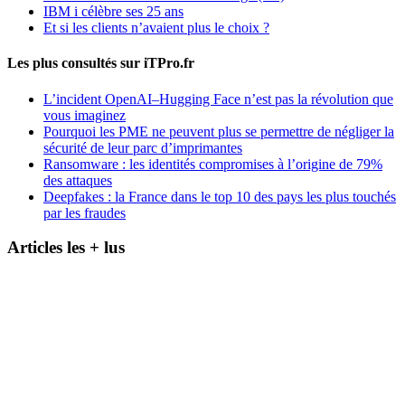
IBM i célèbre ses 25 ans
Et si les clients n’avaient plus le choix ?
Les plus consultés sur iTPro.fr
L’incident OpenAI–Hugging Face n’est pas la révolution que
vous imaginez
Pourquoi les PME ne peuvent plus se permettre de négliger la
sécurité de leur parc d’imprimantes
Ransomware : les identités compromises à l’origine de 79%
des attaques
Deepfakes : la France dans le top 10 des pays les plus touchés
par les fraudes
Articles les + lus