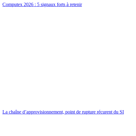
Computex 2026 : 5 signaux forts à retenir
La chaîne d’approvisionnement, point de rupture récurent du SI