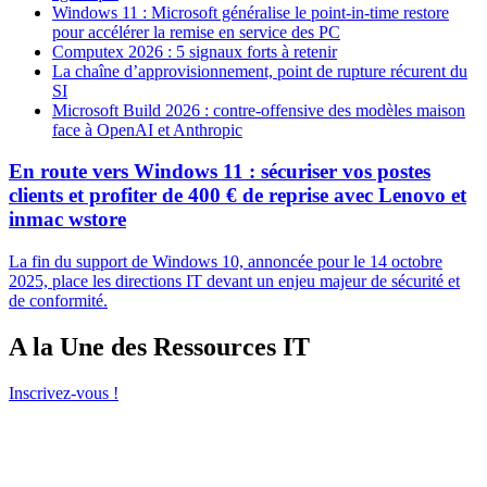
Windows 11 : Microsoft généralise le point-in-time restore
pour accélérer la remise en service des PC
Computex 2026 : 5 signaux forts à retenir
La chaîne d’approvisionnement, point de rupture récurent du
SI
Microsoft Build 2026 : contre-offensive des modèles maison
face à OpenAI et Anthropic
En route vers Windows 11 : sécuriser vos postes
clients et profiter de 400 € de reprise avec Lenovo et
inmac wstore
La fin du support de Windows 10, annoncée pour le 14 octobre
2025, place les directions IT devant un enjeu majeur de sécurité et
de conformité.
A la Une des Ressources IT
Inscrivez-vous !