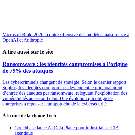
Microsoft Build 2026 : contre-offensive des modèles maison face à
OpenAI et Anthropic
A lire aussi sur le site
Ransomware : les identités compromises à l’origine
de 79% des attaques
Les cybercriminels changent de stratégie. Selon le dernier rapport
Sophos, les identités compromises deviennent le principal point
d’entrée des attaques par ransomware, reléguant l’exploitation des
vulnérabilités au second plan. Une évolution qui oblige les
entreprises à repenser leur approche de la cybersécurité
À la une de la chaîne Tech
Couchbase lance AI Data Plane pour industrialiser l’IA
agentique