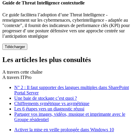
Guide de Threat Intelligence contextuelle
Ce guide facilitera l’adoption d’une Threat Intelligence -
renseignement sur les cybermenaces, cyberintelligence - adaptée au
"contexte", il fournit des indicateurs de performance clés (KPI) pour
progresser d' une posture défensive vers une approche centrée sur
l’anticipation stratégique
Les articles les plus consultés
A travers cette chaîne
A travers ITPro
N° 2 : Il faut supporter des langues multiples dans SharePoint
Portal Server
Une baie de stockage c’est quoi ?
Chiffrements symétrique vs asymétrique
Les 6 étapes vers un diagnostic réussi
Partager vos images, vidéos, musique et imprimante avec le
Groupe résidentiel
Activer la mise en veille prolongée dans Windows 10