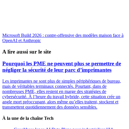
Microsoft Build 2026 : contre-offensive des modèles maison face à
OpenAI et Anthropic
A lire aussi sur le site
Pourquoi les PME ne peuvent plus se permettre de
négliger la sécurité de leur parc d’imprimantes
Les imprimantes ne sont plus de simples périphériques de bureau,
mais de véritables terminaux connectés. Pourtant, dans de
nombreuses PME, elles restent en marge des stratégies de
cybersécurité. À l’heure du travail hybride, cette situation crée un
angle mort préoccupant, alors même qu’elles traitent, stockent et
transmettent quotidiennement des données sensibles.
À la une de la chaîne Tech