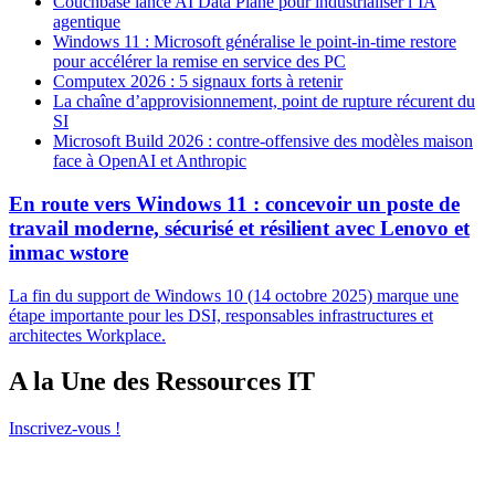
Couchbase lance AI Data Plane pour industrialiser l’IA
agentique
Windows 11 : Microsoft généralise le point-in-time restore
pour accélérer la remise en service des PC
Computex 2026 : 5 signaux forts à retenir
La chaîne d’approvisionnement, point de rupture récurent du
SI
Microsoft Build 2026 : contre-offensive des modèles maison
face à OpenAI et Anthropic
En route vers Windows 11 : concevoir un poste de
travail moderne, sécurisé et résilient avec Lenovo et
inmac wstore
La fin du support de Windows 10 (14 octobre 2025) marque une
étape importante pour les DSI, responsables infrastructures et
architectes Workplace.
A la Une des Ressources IT
Inscrivez-vous !