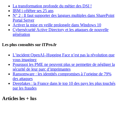
La transformation profonde du métier des DSI !
IBM i célèbre ses 25 ans
N° 2 : Il faut supporter des langues multiples dans SharePoint
Portal Server
Activer la mise en veille prolongée dans Windows 10
Cybersécurité Active Directory et les attaques de nouvelle
génération
Les plus consultés sur iTPro.fr
L’incident OpenAI–Hugging Face n’est pas la révolution que
vous imaginez
Pourquoi les PME ne peuvent plus se permettre de négliger la
sécurité de leur parc d’imprimantes
Ransomware : les identités compromises à l’origine de 79%
des attaques
Deepfakes : la France dans le top 10 des pays les plus touchés
par les fraudes
Articles les + lus