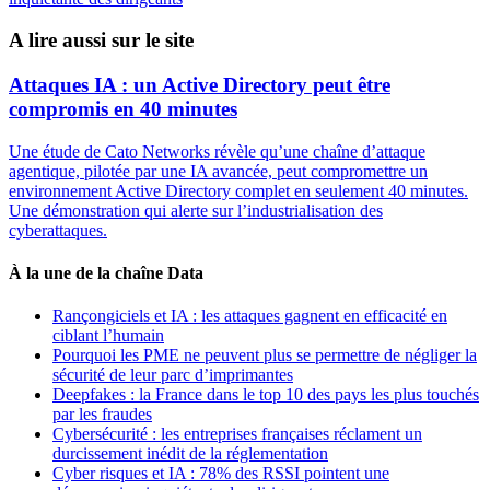
A lire aussi sur le site
Attaques IA : un Active Directory peut être
compromis en 40 minutes
Une étude de Cato Networks révèle qu’une chaîne d’attaque
agentique, pilotée par une IA avancée, peut compromettre un
environnement Active Directory complet en seulement 40 minutes.
Une démonstration qui alerte sur l’industrialisation des
cyberattaques.
À la une de la chaîne Data
Rançongiciels et IA : les attaques gagnent en efficacité en
ciblant l’humain
Pourquoi les PME ne peuvent plus se permettre de négliger la
sécurité de leur parc d’imprimantes
Deepfakes : la France dans le top 10 des pays les plus touchés
par les fraudes
Cybersécurité : les entreprises françaises réclament un
durcissement inédit de la réglementation
Cyber risques et IA : 78% des RSSI pointent une