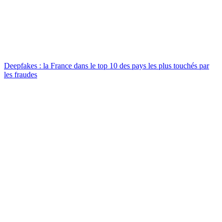
Deepfakes : la France dans le top 10 des pays les plus touchés par
les fraudes