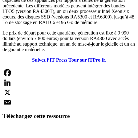
capacités de ces appliances par rapport à celles de la génération
précédente. Les différents modèles peuvent intégrer des bandes
LTO5 (version RA4300T), un ou deux processeur Intel Xeon six
coeurs, des disques SSD (versions RA5300 et RA6300), jusqu’à 48
To de stockage en RAID-6 et 96 Go de mémoire.
Le prix de départ pour cette quatrième génération est fixé à 9 990
dollars (environ 7 800 euros) pour la version RA4300 avec accès
illimité au support technique, un an de mise-à-jour logicielle et un an
de garantie matérielle.
Suivez l’IT Press Tour sur iTPro.fr.
Facebook
LinkedIn
X
Email
Téléchargez cette ressource