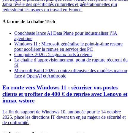
Jabra révèle des spécificités culturelles et générationnelles qui
redessinent les usages du travail en France.
À la une de la chaîne Tech
Couchbase lance AI Data Plane pour industrialiser l’IA
agentique
Windows 11 : Microsoft généralise le point-in-time restore
pour accélérer la remise en service des PC
Computex 2026 : 5 signaux forts à retenir
La chaîne d’approvisionnement, point de rupture récurent du
SI
Microsoft Build 2026 : contre-offensive des modèles maison
face à OpenAI et Anthropic
En route vers Windows 11 : sécuriser vos postes
clients et profiter de 400 € de reprise avec Lenovo et
inmac wstore
La fin du support de Windows 10, annoncée pour le 14 octobre
2025, place les directions IT devant un enjeu majeur de sécurité et
de conformité.