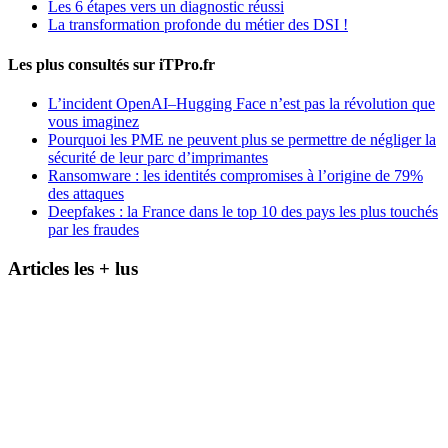
Les 6 étapes vers un diagnostic réussi
La transformation profonde du métier des DSI !
Les plus consultés sur iTPro.fr
L’incident OpenAI–Hugging Face n’est pas la révolution que
vous imaginez
Pourquoi les PME ne peuvent plus se permettre de négliger la
sécurité de leur parc d’imprimantes
Ransomware : les identités compromises à l’origine de 79%
des attaques
Deepfakes : la France dans le top 10 des pays les plus touchés
par les fraudes
Articles les + lus