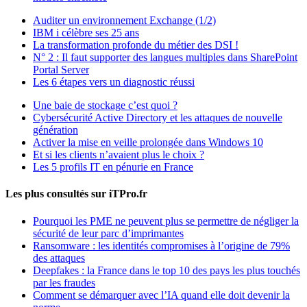
Auditer un environnement Exchange (1/2)
IBM i célèbre ses 25 ans
La transformation profonde du métier des DSI !
N° 2 : Il faut supporter des langues multiples dans SharePoint
Portal Server
Les 6 étapes vers un diagnostic réussi
Une baie de stockage c’est quoi ?
Cybersécurité Active Directory et les attaques de nouvelle
génération
Activer la mise en veille prolongée dans Windows 10
Et si les clients n’avaient plus le choix ?
Les 5 profils IT en pénurie en France
Les plus consultés sur iTPro.fr
Pourquoi les PME ne peuvent plus se permettre de négliger la
sécurité de leur parc d’imprimantes
Ransomware : les identités compromises à l’origine de 79%
des attaques
Deepfakes : la France dans le top 10 des pays les plus touchés
par les fraudes
Comment se démarquer avec l’IA quand elle doit devenir la