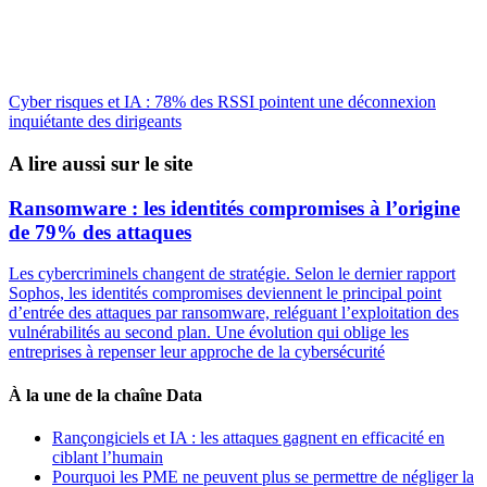
Cyber risques et IA : 78% des RSSI pointent une déconnexion
inquiétante des dirigeants
A lire aussi sur le site
Ransomware : les identités compromises à l’origine
de 79% des attaques
Les cybercriminels changent de stratégie. Selon le dernier rapport
Sophos, les identités compromises deviennent le principal point
d’entrée des attaques par ransomware, reléguant l’exploitation des
vulnérabilités au second plan. Une évolution qui oblige les
entreprises à repenser leur approche de la cybersécurité
À la une de la chaîne Data
Rançongiciels et IA : les attaques gagnent en efficacité en
ciblant l’humain
Pourquoi les PME ne peuvent plus se permettre de négliger la