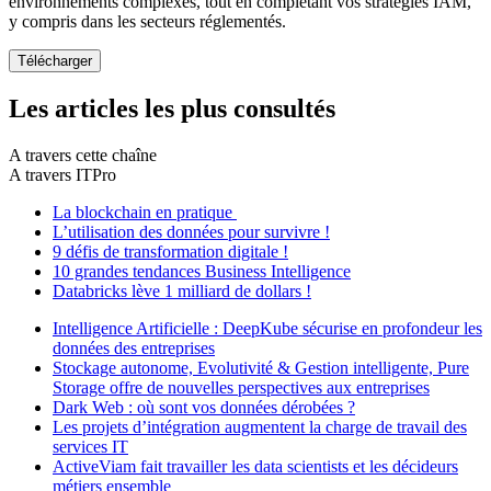
environnements complexes, tout en complétant vos stratégies IAM,
y compris dans les secteurs réglementés.
Les articles les plus consultés
A travers cette chaîne
A travers ITPro
La blockchain en pratique
L’utilisation des données pour survivre !
9 défis de transformation digitale !
10 grandes tendances Business Intelligence
Databricks lève 1 milliard de dollars !
Intelligence Artificielle : DeepKube sécurise en profondeur les
données des entreprises
Stockage autonome, Evolutivité & Gestion intelligente, Pure
Storage offre de nouvelles perspectives aux entreprises
Dark Web : où sont vos données dérobées ?
Les projets d’intégration augmentent la charge de travail des
services IT
ActiveViam fait travailler les data scientists et les décideurs
métiers ensemble