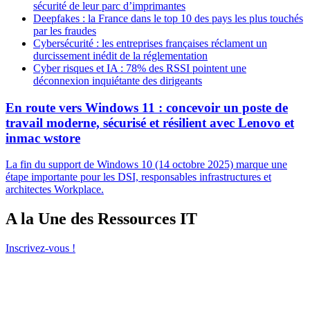
sécurité de leur parc d’imprimantes
Deepfakes : la France dans le top 10 des pays les plus touchés
par les fraudes
Cybersécurité : les entreprises françaises réclament un
durcissement inédit de la réglementation
Cyber risques et IA : 78% des RSSI pointent une
déconnexion inquiétante des dirigeants
En route vers Windows 11 : concevoir un poste de
travail moderne, sécurisé et résilient avec Lenovo et
inmac wstore
La fin du support de Windows 10 (14 octobre 2025) marque une
étape importante pour les DSI, responsables infrastructures et
architectes Workplace.
A la Une des Ressources IT
Inscrivez-vous !