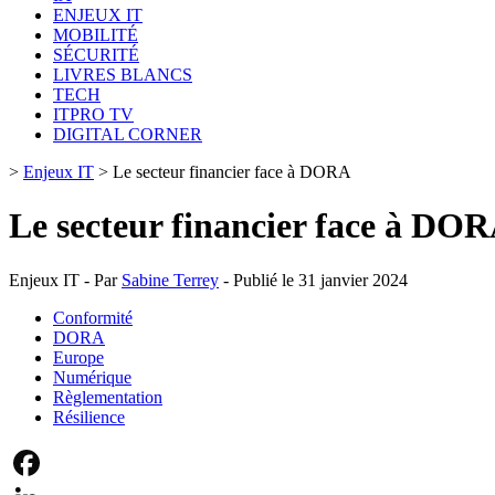
ENJEUX IT
MOBILITÉ
SÉCURITÉ
LIVRES BLANCS
TECH
ITPRO TV
DIGITAL CORNER
>
Enjeux IT
>
Le secteur financier face à DORA
Le secteur financier face à DO
Enjeux IT - Par
Sabine Terrey
- Publié le 31 janvier 2024
Conformité
DORA
Europe
Numérique
Règlementation
Résilience