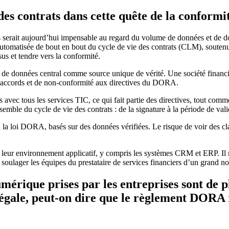
des contrats dans cette quête de la conformi
s serait aujourd’hui impensable au regard du volume de données et de d
automatisée de bout en bout du cycle de vie des contrats (CLM), soutenue 
us et tendre vers la conformité.
iel de données central comme source unique de vérité. Une société financi
ins accords et de non-conformité aux directives du DORA.
 avec tous les services TIC, ce qui fait partie des directives, tout co
mble du cycle de vie des contrats : de la signature à la période de validi
la loi DORA, basés sur des données vérifiées. Le risque de voir des claus
ans leur environnement applicatif, y compris les systèmes CRM et ERP. Il n
 soulager les équipes du prestataire de services financiers d’un grand 
mérique prises par les entreprises sont de p
légale, peut-on dire que le règlement DORA