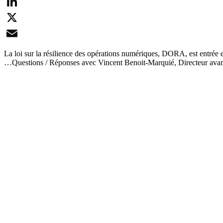
Facebook
LinkedIn
X
Email
La loi sur la résilience des opérations numériques, DORA, est entrée e
…Questions / Réponses avec Vincent Benoit-Marquié, Directeur avant-