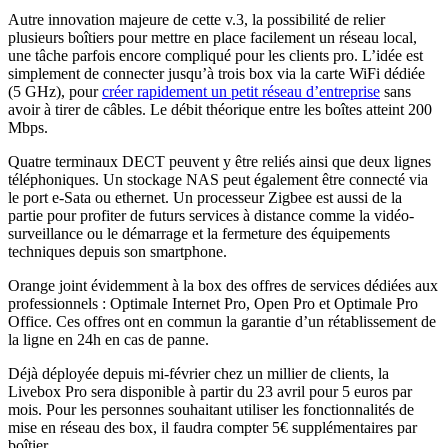
Autre innovation majeure de cette v.3, la possibilité de relier
plusieurs boîtiers pour mettre en place facilement un réseau local,
une tâche parfois encore compliqué pour les clients pro. L’idée est
simplement de connecter jusqu’à trois box via la carte WiFi dédiée
(5 GHz), pour
créer rapidement un petit réseau d’entreprise
sans
avoir à tirer de câbles. Le débit théorique entre les boîtes atteint 200
Mbps.
Quatre terminaux DECT peuvent y être reliés ainsi que deux lignes
téléphoniques. Un stockage NAS peut également être connecté via
le port e-Sata ou ethernet. Un processeur Zigbee est aussi de la
partie pour profiter de futurs services à distance comme la vidéo-
surveillance ou le démarrage et la fermeture des équipements
techniques depuis son smartphone.
Orange joint évidemment à la box des offres de services dédiées aux
professionnels : Optimale Internet Pro, Open Pro et Optimale Pro
Office. Ces offres ont en commun la garantie d’un rétablissement de
la ligne en 24h en cas de panne.
Déjà déployée depuis mi-février chez un millier de clients, la
Livebox Pro sera disponible à partir du 23 avril pour 5 euros par
mois. Pour les personnes souhaitant utiliser les fonctionnalités de
mise en réseau des box, il faudra compter 5€ supplémentaires par
boîtier.