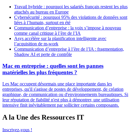
Travail hybride : pourquoi les salariés français restent les plus
attachés au bureau en Europe
Cybersécurité : pourquoi 95% des violations de données sont
liées à l’humain, surtout en été
Communication d’entreprise : la voix s’impose à nouveau
comme canal critique à l’ère de l’IA
Asys accélère sur la planification intelligente avec
l’acquisition de m-work
Communication d’entreprise à l’ère de l’IA : fragmentation,
Shadow AI et perte de contrôle
Mac en entreprise : quelles sont les pannes
matérielles les plus fréquentes ?
Les Mac occupent désormais une place importante dans les
entreprises, qu'il s'agisse de postes de développement, de création
graphique, de communication ou d'environnements bureautiques. Si
leur réputation de fiabilité n'est plus à démontrer, une utilisation
intensive finit inévitablement par solliciter certains composants.
A la Une des Ressources IT
Inscrivez-vous !