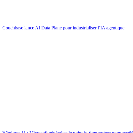
Couchbase lance AI Data Plane pour industrialiser l’IA agentique
Windows 11 : Microsoft généralise le point-in-time restore pour accélé