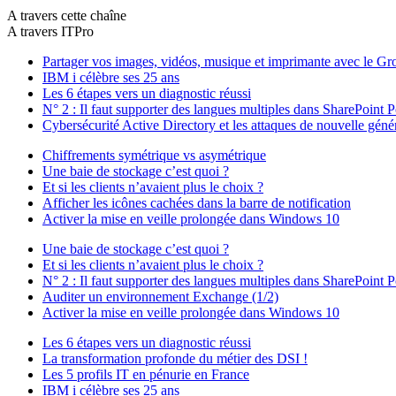
A travers cette chaîne
A travers ITPro
Partager vos images, vidéos, musique et imprimante avec le Gro
IBM i célèbre ses 25 ans
Les 6 étapes vers un diagnostic réussi
N° 2 : Il faut supporter des langues multiples dans SharePoint P
Cybersécurité Active Directory et les attaques de nouvelle géné
Chiffrements symétrique vs asymétrique
Une baie de stockage c’est quoi ?
Et si les clients n’avaient plus le choix ?
Afficher les icônes cachées dans la barre de notification
Activer la mise en veille prolongée dans Windows 10
Une baie de stockage c’est quoi ?
Et si les clients n’avaient plus le choix ?
N° 2 : Il faut supporter des langues multiples dans SharePoint P
Auditer un environnement Exchange (1/2)
Activer la mise en veille prolongée dans Windows 10
Les 6 étapes vers un diagnostic réussi
La transformation profonde du métier des DSI !
Les 5 profils IT en pénurie en France
IBM i célèbre ses 25 ans