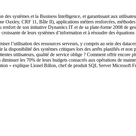
ion des systèmes et la Business Intelligence, et garantissant aux utilisa
ane Oaxley, CRF 11, Bâle II), applications métiers renforcées, méthodes d
enfort de son initiative Dynamics IT et de sa plate-forme 2008 de gesti
 croissante de leurs systèmes d’information et à résoudre des équations i
ser l’utilisation des ressources serveurs, y compris au sein des datac
ir la disponibilité des systèmes critiques lors des arrêts planifiés et 
tentes utilisateurs, qualité de service oblige ? Comment offrir encore 
ix, à diminuer les 70% de leurs budgets consacrés aux opérations de maint
ation » explique Lionel Billon, chef de produit SQL Server Microsoft F