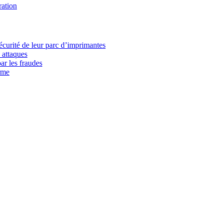
ration
écurité de leur parc d’imprimantes
 attaques
ar les fraudes
rme