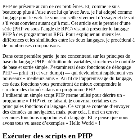
PHP ne présente aucun de ces problèmes. Et, comme je suis
beaucoup plus à l’aise avec lui qu’avec Java, je l’ai adopté comme
langage pour le web. Je vous conseille vivement d’essayer et de voir
s’il vous convient autant qu’à moi. Cet article est le premier d’une
série (PHP vu sous l’angle de RPG) visant à présenter le langage
PHP à des programmeurs RPG. Pour expliquer au mieux les
différences et les similitudes entre les deux langages, je procèderai à
de nombreuses comparaisons.
Dans cette première partie, je me concentrerai sur les principes de
base du langage PHP : définition de variables, structures de contrôle
de base et sortie simple. J’examinerai deux fonctions de débogage
PHP — print_r() et var_dump() — qui deviendront rapidement vos
nouveaux « meilleurs amis ». Au fil de l’apprentissage du langage,
ces deux fonctions vous permettront de mieux comprendre la
structure des données dans un programme PHP.
J’utiliserai un simple script PHP (terme utilisé pour décrire un «
programme » PHP) et, ce faisant, je couvrirai certaines des
principales fonctions du langage. Ce script se contente d’envoyer
des données au navigateur, mais, pour cela, il met en œuvre
certaines fonctions importantes du langage. Et je pense que nous
avons tous vu assez d’exemples « Hello World » !
Exécuter des scripts en PHP