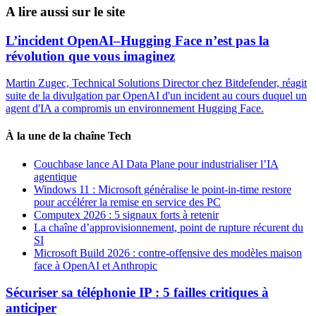
A lire aussi sur le site
L’incident OpenAI–Hugging Face n’est pas la
révolution que vous imaginez
Martin Zugec, Technical Solutions Director chez Bitdefender, réagit
suite de la divulgation par OpenAI d'un incident au cours duquel un
agent d'IA a compromis un environnement Hugging Face.
À la une de la chaîne Tech
Couchbase lance AI Data Plane pour industrialiser l’IA
agentique
Windows 11 : Microsoft généralise le point-in-time restore
pour accélérer la remise en service des PC
Computex 2026 : 5 signaux forts à retenir
La chaîne d’approvisionnement, point de rupture récurent du
SI
Microsoft Build 2026 : contre-offensive des modèles maison
face à OpenAI et Anthropic
Sécuriser sa téléphonie IP : 5 failles critiques à
anticiper