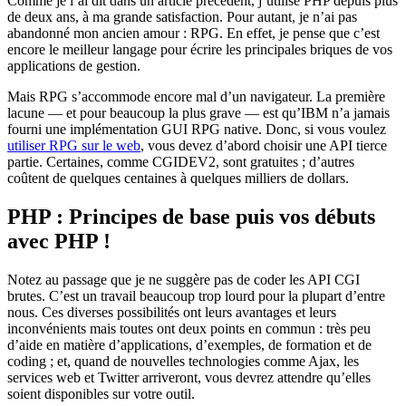
Comme je l’ai dit dans un article précédent, j’utilise PHP depuis plus
de deux ans, à ma grande satisfaction. Pour autant, je n’ai pas
abandonné mon ancien amour : RPG. En effet, je pense que c’est
encore le meilleur langage pour écrire les principales briques de vos
applications de gestion.
Mais RPG s’accommode encore mal d’un navigateur. La première
lacune — et pour beaucoup la plus grave — est qu’IBM n’a jamais
fourni une implémentation GUI RPG native. Donc, si vous voulez
utiliser RPG sur le web
, vous devez d’abord choisir une API tierce
partie. Certaines, comme CGIDEV2, sont gratuites ; d’autres
coûtent de quelques centaines à quelques milliers de dollars.
PHP : Principes de base puis vos débuts
avec PHP !
Notez au passage que je ne suggère pas de coder les API CGI
brutes. C’est un travail beaucoup trop lourd pour la plupart d’entre
nous. Ces diverses possibilités ont leurs avantages et leurs
inconvénients mais toutes ont deux points en commun : très peu
d’aide en matière d’applications, d’exemples, de formation et de
coding ; et, quand de nouvelles technologies comme Ajax, les
services web et Twitter arriveront, vous devrez attendre qu’elles
soient disponibles sur votre outil.