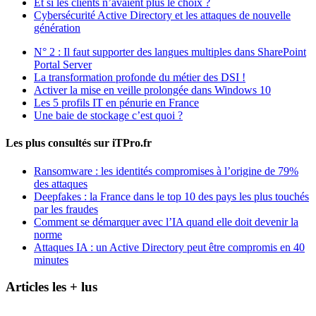
Et si les clients n’avaient plus le choix ?
Cybersécurité Active Directory et les attaques de nouvelle
génération
N° 2 : Il faut supporter des langues multiples dans SharePoint
Portal Server
La transformation profonde du métier des DSI !
Activer la mise en veille prolongée dans Windows 10
Les 5 profils IT en pénurie en France
Une baie de stockage c’est quoi ?
Les plus consultés sur iTPro.fr
Ransomware : les identités compromises à l’origine de 79%
des attaques
Deepfakes : la France dans le top 10 des pays les plus touchés
par les fraudes
Comment se démarquer avec l’IA quand elle doit devenir la
norme
Attaques IA : un Active Directory peut être compromis en 40
minutes
Articles les + lus