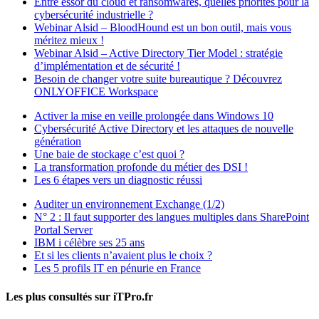
Entre essor du cloud et ransomwares, quelles priorités pour la
cybersécurité industrielle ?
Webinar Alsid – BloodHound est un bon outil, mais vous
méritez mieux !
Webinar Alsid – Active Directory Tier Model : stratégie
d’implémentation et de sécurité !
Besoin de changer votre suite bureautique ? Découvrez
ONLYOFFICE Workspace
Activer la mise en veille prolongée dans Windows 10
Cybersécurité Active Directory et les attaques de nouvelle
génération
Une baie de stockage c’est quoi ?
La transformation profonde du métier des DSI !
Les 6 étapes vers un diagnostic réussi
Auditer un environnement Exchange (1/2)
N° 2 : Il faut supporter des langues multiples dans SharePoint
Portal Server
IBM i célèbre ses 25 ans
Et si les clients n’avaient plus le choix ?
Les 5 profils IT en pénurie en France
Les plus consultés sur iTPro.fr