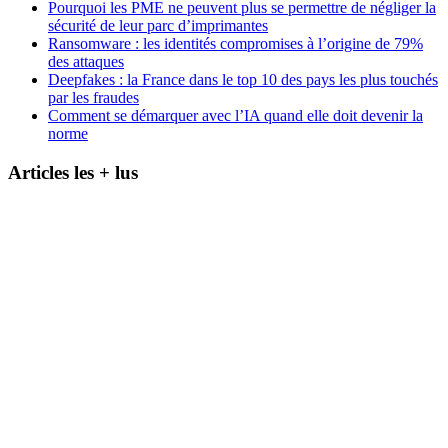
Pourquoi les PME ne peuvent plus se permettre de négliger la
sécurité de leur parc d’imprimantes
Ransomware : les identités compromises à l’origine de 79%
des attaques
Deepfakes : la France dans le top 10 des pays les plus touchés
par les fraudes
Comment se démarquer avec l’IA quand elle doit devenir la
norme
Articles les + lus