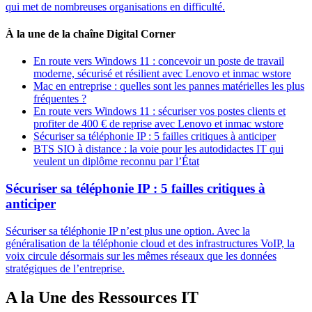
qui met de nombreuses organisations en difficulté.
À la une de la chaîne Digital Corner
En route vers Windows 11 : concevoir un poste de travail
moderne, sécurisé et résilient avec Lenovo et inmac wstore
Mac en entreprise : quelles sont les pannes matérielles les plus
fréquentes ?
En route vers Windows 11 : sécuriser vos postes clients et
profiter de 400 € de reprise avec Lenovo et inmac wstore
Sécuriser sa téléphonie IP : 5 failles critiques à anticiper
BTS SIO à distance : la voie pour les autodidactes IT qui
veulent un diplôme reconnu par l’État
Sécuriser sa téléphonie IP : 5 failles critiques à
anticiper
Sécuriser sa téléphonie IP n’est plus une option. Avec la
généralisation de la téléphonie cloud et des infrastructures VoIP, la
voix circule désormais sur les mêmes réseaux que les données
stratégiques de l’entreprise.
A la Une des Ressources IT