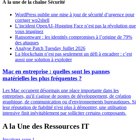
À la une de la chaîne Sécurité
WordPress publie une mise à jour de sécurité d’urgence pour
corriger wp2shell
L’incident OpenAI–Hugging Face n’est pas la révolution que
vous imaginez
Ransomware : les identités compromises à l’origine de 79%
des attaques
Analyse Patch Tuesday Juillet 2026
La blockchain n’est pas seulement un défi à encadrer : c’est
aussi une solution à exploiter
Mac en entreprise : quelles sont les pannes
matérielles les plus fréquentes ?
Les Mac occupent désormais une place importante dans les
entreprises, qu'il s'agisse de postes de développement, de création
graphique, de communication ou d'environnements bureautiques. Si
leur réputation de fiabilité n'est plus à démontrer, une utilisation
intensive finit inévitablement par solliciter certains composants.
A la Une des Ressources IT
Inscrivez-vous !