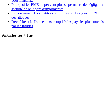
vous imaginez
Pourquoi les PME ne peuvent plus se permettre de négliger la
sécurité de leur parc d’imprimantes
Ransomware : les identités compromises à l’origine de 79%
des attaques
Deepfakes : la France dans le top 10 des pays les plus touchés
par les fraudes
Articles les + lus