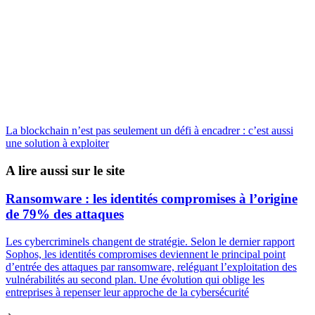
La blockchain n’est pas seulement un défi à encadrer : c’est aussi
une solution à exploiter
A lire aussi sur le site
Ransomware : les identités compromises à l’origine
de 79% des attaques
Les cybercriminels changent de stratégie. Selon le dernier rapport
Sophos, les identités compromises deviennent le principal point
d’entrée des attaques par ransomware, reléguant l’exploitation des
vulnérabilités au second plan. Une évolution qui oblige les
entreprises à repenser leur approche de la cybersécurité