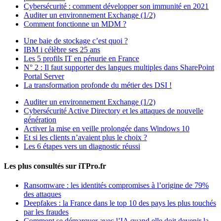
Cybersécurité : comment développer son immunité en 2021
Auditer un environnement Exchange (1/2)
Comment fonctionne un MDM ?
Une baie de stockage c’est quoi ?
IBM i célèbre ses 25 ans
Les 5 profils IT en pénurie en France
N° 2 : Il faut supporter des langues multiples dans SharePoint
Portal Server
La transformation profonde du métier des DSI !
Auditer un environnement Exchange (1/2)
Cybersécurité Active Directory et les attaques de nouvelle
génération
Activer la mise en veille prolongée dans Windows 10
Et si les clients n’avaient plus le choix ?
Les 6 étapes vers un diagnostic réussi
Les plus consultés sur iTPro.fr
Ransomware : les identités compromises à l’origine de 79%
des attaques
Deepfakes : la France dans le top 10 des pays les plus touchés
par les fraudes
Comment se démarquer avec l’IA quand elle doit devenir la