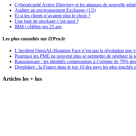
Cybersécurité Active Directory et les attaques de nouvelle géné
Auditer un environnement Exchange (1/2)
Et si les clients n’avaient plus le choix ?
Une baie de stockage c’est quoi ?
IBM i célèbre ses 25 ans
Les plus consultés sur iTPro.fr
L’incident OpenAI–Hugging Face n’est pas la révolution que 
Pourquoi les PME ne peuvent plus se permettre de négliger la s
Ransomware : les identités compromises à l’origine de 79% des
Deepfakes : la France dans le top 10 des pays les plus touchés p
Articles les + lus