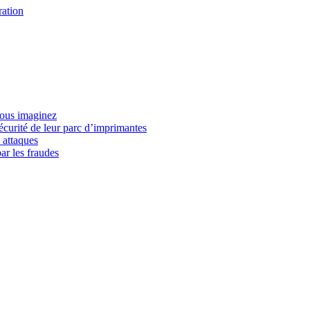
ration
vous imaginez
écurité de leur parc d’imprimantes
 attaques
ar les fraudes