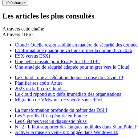
Les articles les plus consultés
A travers cette chaîne
A travers ITPro
Cloud : Quelle responsabilité en matière de sécurité des donnée
L’informatique quantique va transformer la donne d’ici 2026
ESX versus ESXi
Une belle réussite pour Ready for IT 2019 !
Une stratégie de sécurité adaptée pour migrer vers le Cloud
Le Cloud : une accélération depuis la crise du Covid-19
Planifier ses coûts Azure
2023 ou la fin du Cloud …
Le cloud répond aux défis immédiats des organisations
Migration de VMware à Hyper-V sans effort
La transformation profonde du métier des DSI !
Les 5 profils IT en pénurie en France
Les 6 étapes vers un diagnostic réussi
N° 2 : Il faut supporter des langues multiples dans SharePoint P
Activer la mise en veille prolongée dans Windows 10