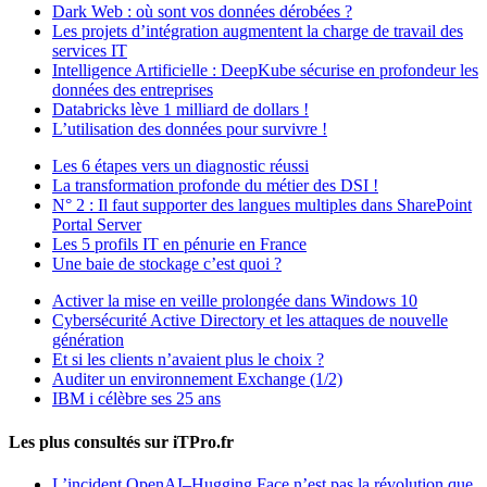
Dark Web : où sont vos données dérobées ?
Les projets d’intégration augmentent la charge de travail des
services IT
Intelligence Artificielle : DeepKube sécurise en profondeur les
données des entreprises
Databricks lève 1 milliard de dollars !
L’utilisation des données pour survivre !
Les 6 étapes vers un diagnostic réussi
La transformation profonde du métier des DSI !
N° 2 : Il faut supporter des langues multiples dans SharePoint
Portal Server
Les 5 profils IT en pénurie en France
Une baie de stockage c’est quoi ?
Activer la mise en veille prolongée dans Windows 10
Cybersécurité Active Directory et les attaques de nouvelle
génération
Et si les clients n’avaient plus le choix ?
Auditer un environnement Exchange (1/2)
IBM i célèbre ses 25 ans
Les plus consultés sur iTPro.fr
L’incident OpenAI–Hugging Face n’est pas la révolution que