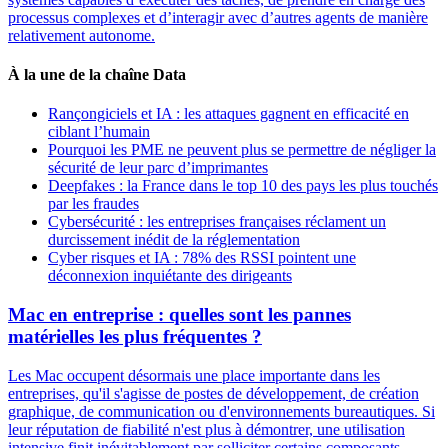
processus complexes et d’interagir avec d’autres agents de manière
relativement autonome.
À la une de la chaîne Data
Rançongiciels et IA : les attaques gagnent en efficacité en
ciblant l’humain
Pourquoi les PME ne peuvent plus se permettre de négliger la
sécurité de leur parc d’imprimantes
Deepfakes : la France dans le top 10 des pays les plus touchés
par les fraudes
Cybersécurité : les entreprises françaises réclament un
durcissement inédit de la réglementation
Cyber risques et IA : 78% des RSSI pointent une
déconnexion inquiétante des dirigeants
Mac en entreprise : quelles sont les pannes
matérielles les plus fréquentes ?
Les Mac occupent désormais une place importante dans les
entreprises, qu'il s'agisse de postes de développement, de création
graphique, de communication ou d'environnements bureautiques. Si
leur réputation de fiabilité n'est plus à démontrer, une utilisation
intensive finit inévitablement par solliciter certains composants.