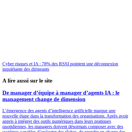
Cyber risques et IA : 78% des RSSI pointent une déconnexion
inquiétante des dirigeants
A lire aussi sur le site
De manager d’équipe à manager d’agents IA : le
management change de dimension
L’émergence des agents d’intelligence artificielle marque une
nouvelle étape dans la transformation des organisations. Après avoir
appris à intégrer des outils numériques dans leurs pratiques
quotidiennes, les managers doivent désormais composer avec des
systèmes capables d’exécuter des tâches, de prendre en charge des