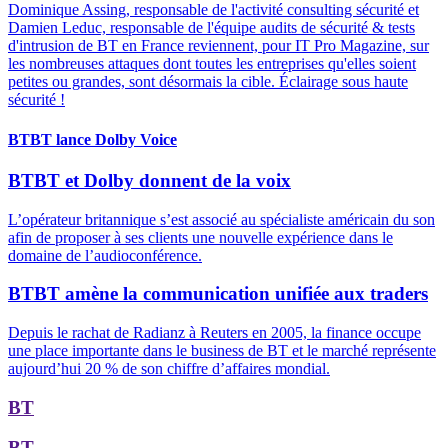
Dominique Assing, responsable de l'activité consulting sécurité et
Damien Leduc, responsable de l'équipe audits de sécurité & tests
d'intrusion de BT en France reviennent, pour IT Pro Magazine, sur
les nombreuses attaques dont toutes les entreprises qu'elles soient
petites ou grandes, sont désormais la cible. Éclairage sous haute
sécurité !
BT
BT lance Dolby Voice
BT
BT et Dolby donnent de la voix
L’opérateur britannique s’est associé au spécialiste américain du son
afin de proposer à ses clients une nouvelle expérience dans le
domaine de l’audioconférence.
BT
BT amène la communication unifiée aux traders
Depuis le rachat de Radianz à Reuters en 2005, la finance occupe
une place importante dans le business de BT et le marché représente
aujourd’hui 20 % de son chiffre d’affaires mondial.
BT
BT