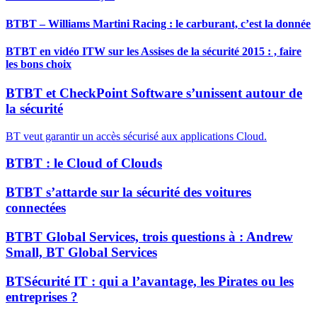
BT
BT – Williams Martini Racing : le carburant, c’est la donnée
BT
BT en vidéo ITW sur les Assises de la sécurité 2015 : , faire
les bons choix
BT
BT et CheckPoint Software s’unissent autour de
la sécurité
BT veut garantir un accès sécurisé aux applications Cloud.
BT
BT : le Cloud of Clouds
BT
BT s’attarde sur la sécurité des voitures
connectées
BT
BT Global Services, trois questions à : Andrew
Small, BT Global Services
BT
Sécurité IT : qui a l’avantage, les Pirates ou les
entreprises ?