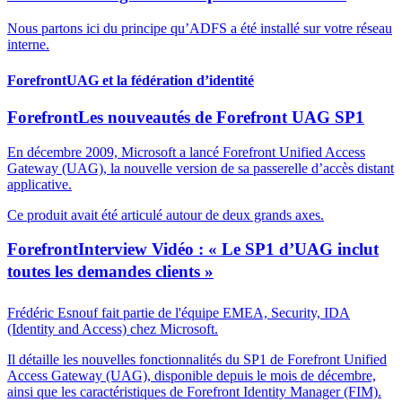
Nous partons ici du principe qu’ADFS a été installé sur votre réseau
interne.
Forefront
UAG et la fédération d’identité
Forefront
Les nouveautés de Forefront UAG SP1
En décembre 2009, Microsoft a lancé Forefront Unified Access
Gateway (UAG), la nouvelle version de sa passerelle d’accès distant
applicative.
Ce produit avait été articulé autour de deux grands axes.
Forefront
Interview Vidéo : « Le SP1 d’UAG inclut
toutes les demandes clients »
Frédéric Esnouf fait partie de l'équipe EMEA, Security, IDA
(Identity and Access) chez Microsoft.
Il détaille les nouvelles fonctionnalités du SP1 de Forefront Unified
Access Gateway (UAG), disponible depuis le mois de décembre,
ainsi que les caractéristiques de Forefront Identity Manager (FIM).