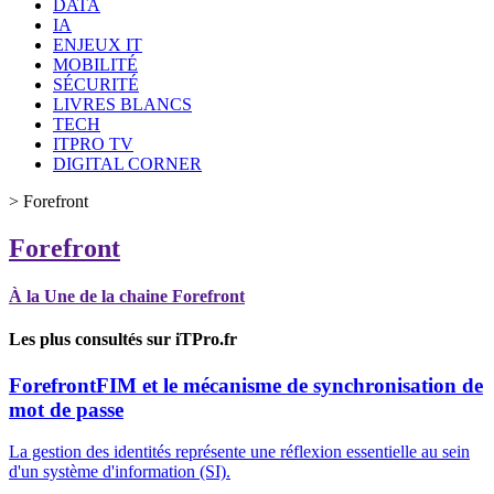
DATA
IA
ENJEUX IT
MOBILITÉ
SÉCURITÉ
LIVRES BLANCS
TECH
ITPRO TV
DIGITAL CORNER
>
Forefront
Forefront
À la Une de la chaine Forefront
Les plus consultés sur iTPro.fr
Forefront
FIM et le mécanisme de synchronisation de
mot de passe
La gestion des identités représente une réflexion essentielle au sein
d'un système d'information (SI).