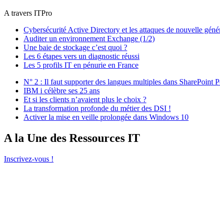
A travers ITPro
Cybersécurité Active Directory et les attaques de nouvelle géné
Auditer un environnement Exchange (1/2)
Une baie de stockage c’est quoi ?
Les 6 étapes vers un diagnostic réussi
Les 5 profils IT en pénurie en France
N° 2 : Il faut supporter des langues multiples dans SharePoint P
IBM i célèbre ses 25 ans
Et si les clients n’avaient plus le choix ?
La transformation profonde du métier des DSI !
Activer la mise en veille prolongée dans Windows 10
A la Une des Ressources IT
Inscrivez-vous !