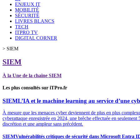
ENJEUX IT
MOBILITÉ
SÉCURITÉ
LIVRES BLANCS
TECH
ITPRO TV
DIGITAL CORNER
>
SIEM
SIEM
À la Une de la chaine SIEM
Les plus consultés sur iTPro.fr
SIEM
L’IA et le machine learning au service d’une cyb
À mesure que les menaces cyber deviennent de plus en plus complexes, l
cyberattaque enregistrée en 2024, une brèche effectuée en seulement 51 s
discrétion et une ampleur sans précédent.
SIEM
Vulnérabilités critiques de sécurité dans Microsoft Entra ID