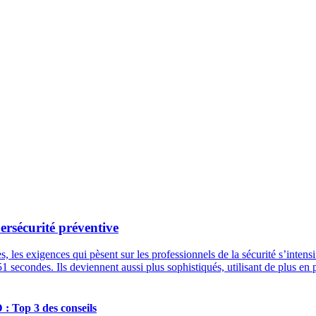
ersécurité préventive
es exigences qui pèsent sur les professionnels de la sécurité s’intensi
econdes. Ils deviennent aussi plus sophistiqués, utilisant de plus en plu
 : Top 3 des conseils