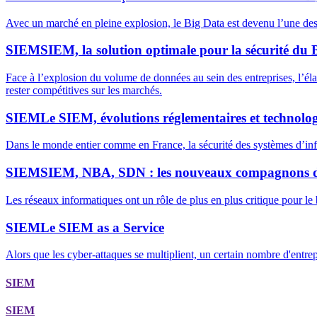
Avec un marché en pleine explosion, le Big Data est devenu l’une des
SIEM
SIEM, la solution optimale pour la sécurité du 
Face à l’explosion du volume de données au sein des entreprises, l’éla
rester compétitives sur les marchés.
SIEM
Le SIEM, évolutions réglementaires et technolo
Dans le monde entier comme en France, la sécurité des systèmes d’info
SIEM
SIEM, NBA, SDN : les nouveaux compagnons de
Les réseaux informatiques ont un rôle de plus en plus critique pour le 
SIEM
Le SIEM as a Service
Alors que les cyber-attaques se multiplient, un certain nombre d'entrepr
SIEM
SIEM