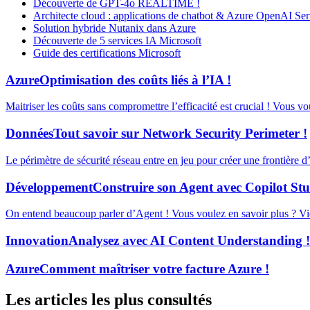
Découverte de GPT-4o REALTIME !
Architecte cloud : applications de chatbot & Azure OpenAI Ser
Solution hybride Nutanix dans Azure
Découverte de 5 services IA Microsoft
Guide des certifications Microsoft
Azure
Optimisation des coûts liés à l’IA !
Maitriser les coûts sans compromettre l’efficacité est crucial ! Vous v
Données
Tout savoir sur Network Security Perimeter !
Le périmètre de sécurité réseau entre en jeu pour créer une frontière 
Développement
Construire son Agent avec Copilot Stu
On entend beaucoup parler d’Agent ! Vous voulez en savoir plus ? Vid
Innovation
Analysez avec AI Content Understanding !
Azure
Comment maîtriser votre facture Azure !
Les articles les plus consultés