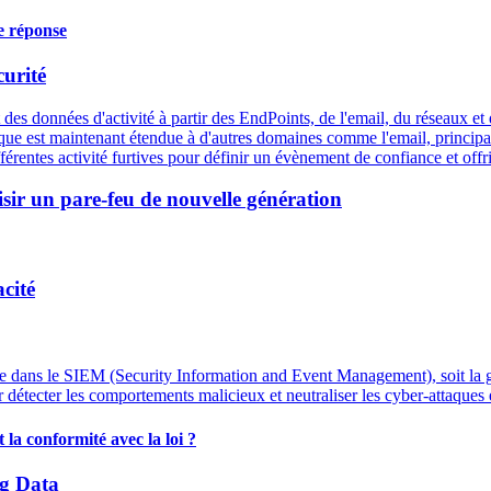
e réponse
curité
 des données d'activité à partir des EndPoints, de l'email, du réseaux e
que est maintenant étendue à d'autres domaines comme l'email, principal 
érentes activité furtives pour définir un évènement de confiance et offri
sir un pare-feu de nouvelle génération
acité
 dans le SIEM (Security Information and Event Management), soit la gest
 détecter les comportements malicieux et neutraliser les cyber-attaques 
a conformité avec la loi ?
ig Data