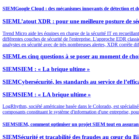
SIEM
Google Cloud : des mécanismes innovants de détection et d
SIEM
L’atout XDR : pour une meilleure posture de sé
Trend Micro aide les équipes en charge de la sécurité IT en recueillant
différentes couches de sécurité de l'entreprise. L'approche EDR classi
analystes en sécurité avec de très nombreuses alertes, XDR corrèle diff
SIEM
Les cinq questions à se poser au moment de choi
SIEM
SIEM : « La brique ultime »
SIEM
Cybersécurité, les standards au service de l’effic
SIEM
SIEM : « LA brique ultime »
LogRhythm, société américaine basée dans le Colorado, est spécialisée
composants constituant le système d'information d'une entreprise, pour
SIEM
SIEM, comment optimiser un projet SIEM tout en assurant l
SIEM
Sécurité et traçabilité des fraudes au cœur du B