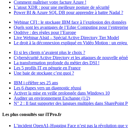
Comment maîtriser votre facture Azure !
L’atout XDR : pour une meilleure posture de sécurité
Power BI & Azure SQL DB pour apprendre à battre Nadal ?
Webinar CFI : le stockage IBM face à l’explosion des données
Quels sont les avantages de l’Edge Computing pour l’entreprise
Oodrive : des règles pour l’Europe
Live Webinar Alsid – Spécial Active Directory Tier Model
Le droit à la déconnexion expliqué en Vidéo Motion : un enje
Et si les clients n’avaient plus le choix ?
Cybersécurité Active Directory et les attaques de nouvelle géné
La transformation profonde du métier des DSI !
Les 5 profils IT en pénurie en France
Une baie de stockage c’est quoi ?
IBM i célèbre ses 25 ans
Les 6 étapes vers un diagnostic réussi
Activer la mise en veille prolongée dans Windows 10
Auditer un environnement Exchange (1/2)
N° 2 : Il faut supporter des langues multiples dans SharePoint P
Les plus consultés sur iTPro.fr
L’incident OpenAI–Hugging Face n’est pas la révolution que 