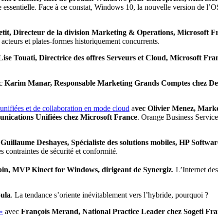
nue essentielle. Face à ce constat, Windows 10, la nouvelle version de l
etit, Directeur de la division Marketing & Operations, Microsoft F
s acteurs et plates-formes historiquement concurrents.
ise Touati, Directrice des offres Serveurs et Cloud, Microsoft Fra
c
Karim Manar, Responsable Marketing Grands Comptes chez Del
unifiées et de collaboration en mode cloud
a
vec Olivier Menez, Mark
nications Unifiées chez Microsoft France
. Orange Business Services
c
Guillaume Deshayes, Spécialiste des solutions mobiles, HP Softwar
es contraintes de sécurité et conformité.
in, MVP Kinect for Windows, dirigeant de Synergiz
. L’Internet de
oula
. La tendance s’oriente inévitablement vers l’hybride, pourquoi ?
»
avec
François Merand, National Practice Leader chez Sogeti Fr