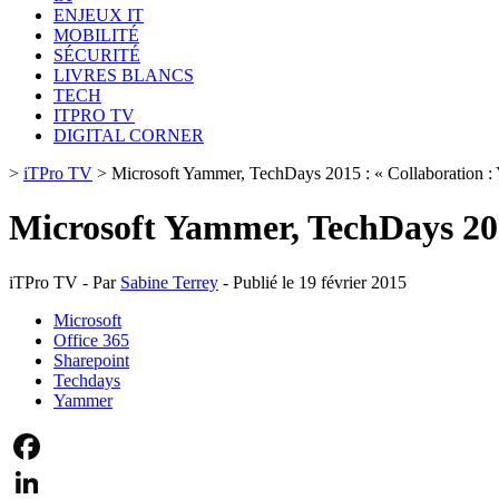
ENJEUX IT
MOBILITÉ
SÉCURITÉ
LIVRES BLANCS
TECH
ITPRO TV
DIGITAL CORNER
>
iTPro TV
>
Microsoft Yammer, TechDays 2015 : « Collaboration : 
Microsoft Yammer, TechDays 201
iTPro TV - Par
Sabine Terrey
- Publié le 19 février 2015
Microsoft
Office 365
Sharepoint
Techdays
Yammer
Facebook