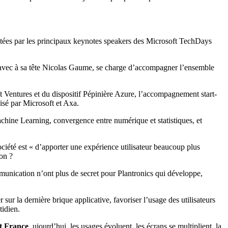
tées par les principaux keynotes speakers des Microsoft TechDays
avec à sa tête Nicolas Gaume, se charge d’accompagner l’ensemble
oft Ventures et du dispositif Pépinière Azure, l’accompagnement start-
isé par Microsoft et Axa.
chine Learning, convergence entre numérique et statistiques, et
société est « d’apporter une expérience utilisateur beaucoup plus
ion ?
unication n’ont plus de secret pour Plantronics qui développe,
er sur la dernière brique applicative, favoriser l’usage des utilisateurs
tidien.
ft France
. ujourd’hui, les usages évoluent, les écrans se multiplient, la