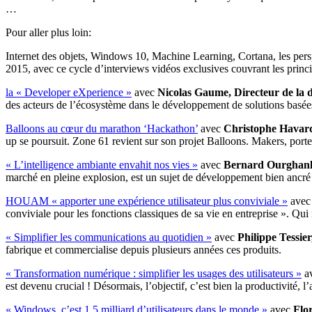
…
Pour aller plus loin:
Internet des objets, Windows 10, Machine Learning, Cortana, les per
2015, avec ce cycle d’interviews vidéos exclusives couvrant les princ
la « Developer eXperience »
avec
Nicolas Gaume, Directeur de la 
des acteurs de l’écosystème dans le développement de solutions basées
Balloons au cœur du marathon ‘Hackathon’
avec
Christophe Havard
up se poursuit. Zone 61 revient sur son projet Balloons. Makers, porte
« L’intelligence ambiante envahit nos vies »
avec
Bernard Ourghanli
marché en pleine explosion, est un sujet de développement bien ancré 
HOUAM « apporter une expérience utilisateur plus conviviale »
ave
conviviale pour les fonctions classiques de sa vie en entreprise ». Qui 
« Simplifier les communications au quotidien »
avec
Philippe Tessie
fabrique et commercialise depuis plusieurs années ces produits.
« Transformation numérique : simplifier les usages des utilisateurs »
a
est devenu crucial ! Désormais, l’objectif, c’est bien la productivité, l’
« Windows, c’est 1,5 milliard d’utilisateurs dans le monde »
avec
Flo