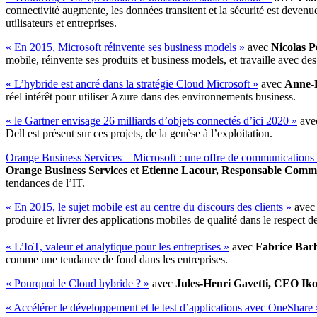
connectivité augmente, les données transitent et la sécurité est deve
utilisateurs et entreprises.
« En 2015, Microsoft réinvente ses business models »
avec
Nicolas P
mobile, réinvente ses produits et business models, et travaille avec de
« L’hybride est ancré dans la stratégie Cloud Microsoft »
avec
Anne-L
réel intérêt pour utiliser Azure dans des environnements business.
« le Gartner envisage 26 milliards d’objets connectés d’ici 2020 »
ave
Dell est présent sur ces projets, de la genèse à l’exploitation.
Orange Business Services – Microsoft : une offre de communications 
Orange Business Services et Etienne Lacour, Responsable Commu
tendances de l’IT.
« En 2015, le sujet mobile est au centre du discours des clients »
ave
produire et livrer des applications mobiles de qualité dans le respect d
« L’IoT, valeur et analytique pour les entreprises »
avec
Fabrice Barb
comme une tendance de fond dans les entreprises.
« Pourquoi le Cloud hybride ? »
avec
Jules-Henri Gavetti, CEO Ik
« Accélérer le développement et le test d’applications avec OneShare 