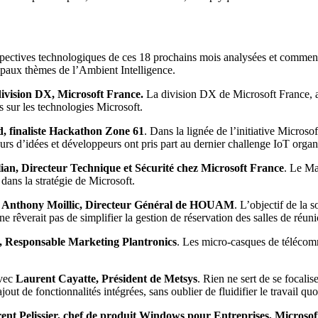
spectives technologiques de ces 18 prochains mois analysées et commen
ipaux thèmes de l’Ambient Intelligence.
division DX, Microsoft France.
La division DX de Microsoft France, 
 sur les technologies Microsoft.
, finaliste Hackathon Zone 61
. Dans la lignée de l’initiative Micros
urs d’idées et développeurs ont pris part au dernier challenge IoT organ
an, Directeur Technique et Sécurité chez Microsoft France
. Le Ma
dans la stratégie de Microsoft.
c
Anthony Moillic, Directeur Général de HOUAM
. L’objectif de la 
ne rêverait pas de simplifier la gestion de réservation des salles de réun
r, Responsable Marketing Plantronics
. Les micro-casques de télécomm
vec
Laurent Cayatte, Président de Metsys
. Rien ne sert de se focalis
ajout de fonctionnalités intégrées, sans oublier de fluidifier le travail quo
rent Pelissier, chef de produit Windows pour Entreprises, Microso