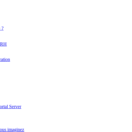
 ?
u RH
ration
ortal Server
vous imaginez