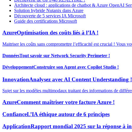
Architecte cloud : applications de chatbot & Azure OpenAI Ser
Solution hybride Nutanix dans Azure
Découverte de 5 services IA Microsoft
Guide des certifications Microsoft
Azure
Optimisation des coûts liés à l’IA !
Maitriser les coûts sans compromettre l’efficacité est crucial ! Vous v
Données
Tout savoir sur Network Security Perimeter !
Développement
Construire son Agent avec Copilot Studio !
Innovation
Analysez avec AI Content Understanding !
Sujet sur les modèles multimodaux traitant des informations de différe
Azure
Comment maîtriser votre facture Azure !
Confiance
L’IA éthique autour de 6 principes
Application
Rapport mondial 2025 sur la réponse à in