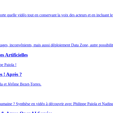
te quelle vidéo tout en conservant la voix des acteurs et en incluant le
ges, inconvénients, mais aussi déploiement Data Zone, autre possibilit
es Artificielles
pe Paiola !
s ! Après ?
ola et Jérôme Bezet-Torres.
ce humaine ? Synthèse en vidéo à découvrir avec Philippe Paiola et Nadin