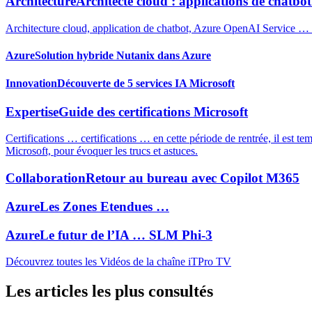
Architecture
Architecte cloud : applications de chatb
Architecture cloud, application de chatbot, Azure OpenAI Service … !
Azure
Solution hybride Nutanix dans Azure
Innovation
Découverte de 5 services IA Microsoft
Expertise
Guide des certifications Microsoft
Certifications … certifications … en cette période de rentrée, il est 
Microsoft, pour évoquer les trucs et astuces.
Collaboration
Retour au bureau avec Copilot M365
Azure
Les Zones Etendues …
Azure
Le futur de l’IA … SLM Phi-3
Découvrez toutes les Vidéos de la chaîne iTPro TV
Les articles les plus consultés