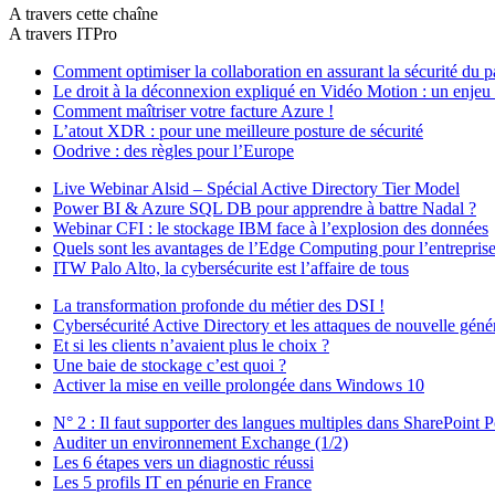
A travers cette chaîne
A travers ITPro
Comment optimiser la collaboration en assurant la sécurité du pa
Le droit à la déconnexion expliqué en Vidéo Motion : un enje
Comment maîtriser votre facture Azure !
L’atout XDR : pour une meilleure posture de sécurité
Oodrive : des règles pour l’Europe
Live Webinar Alsid – Spécial Active Directory Tier Model
Power BI & Azure SQL DB pour apprendre à battre Nadal ?
Webinar CFI : le stockage IBM face à l’explosion des données
Quels sont les avantages de l’Edge Computing pour l’entreprise
ITW Palo Alto, la cybersécurite est l’affaire de tous
La transformation profonde du métier des DSI !
Cybersécurité Active Directory et les attaques de nouvelle géné
Et si les clients n’avaient plus le choix ?
Une baie de stockage c’est quoi ?
Activer la mise en veille prolongée dans Windows 10
N° 2 : Il faut supporter des langues multiples dans SharePoint P
Auditer un environnement Exchange (1/2)
Les 6 étapes vers un diagnostic réussi
Les 5 profils IT en pénurie en France