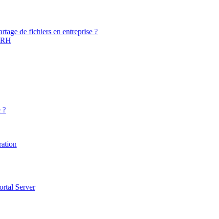
rtage de fichiers en entreprise ?
u RH
 ?
ration
ortal Server