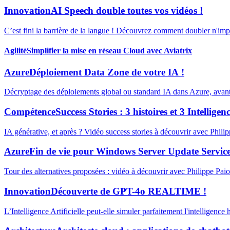
Innovation
AI Speech double toutes vos vidéos !
C’est fini la barrière de la langue ! Découvrez comment doubler n'impor
Agilité
Simplifier la mise en réseau Cloud avec Aviatrix
Azure
Déploiement Data Zone de votre IA !
Décryptage des déploiements global ou standard IA dans Azure, avanta
Compétence
Success Stories : 3 histoires et 3 Intelligenc
IA générative, et après ? Vidéo success stories à découvrir avec Philip
Azure
Fin de vie pour Windows Server Update Service
Tour des alternatives proposées : vidéo à découvrir avec Philippe Pai
Innovation
Découverte de GPT-4o REALTIME !
L’Intelligence Artificielle peut-elle simuler parfaitement l'intelligen