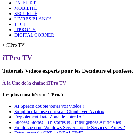
ENJEUX IT
MOBILITÉ
SÉCURITÉ
LIVRES BLANCS
TECH
ITPRO TV
DIGITAL CORNER
>
iTPro TV
iTPro TV
Tutoriels Vidéos experts pour les Décideurs et professi
À la Une de la chaine iTPro TV
Les plus consultés sur iTPro.fr
AI Speech double toutes vos vidéos !
Simplifier la mise en réseau Cloud avec Aviatrix
Déploiement Data Zone de votre IA !
Success Stories : 3 histoires et 3 Intelligences Artificielles
Fin de vie pour Windows Server Update Services ! Après ?
Découverte de GPT-4o REALTIME !