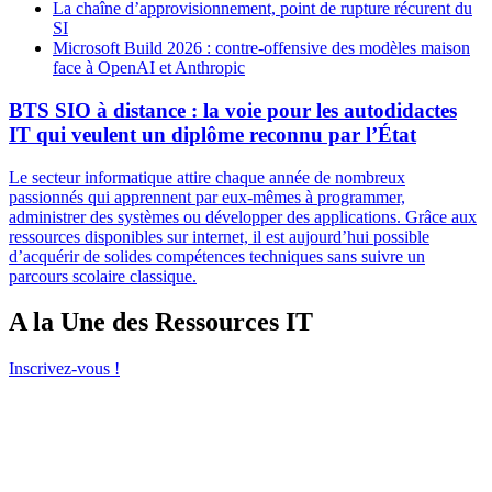
La chaîne d’approvisionnement, point de rupture récurent du
SI
Microsoft Build 2026 : contre-offensive des modèles maison
face à OpenAI et Anthropic
BTS SIO à distance : la voie pour les autodidactes
IT qui veulent un diplôme reconnu par l’État
Le secteur informatique attire chaque année de nombreux
passionnés qui apprennent par eux-mêmes à programmer,
administrer des systèmes ou développer des applications. Grâce aux
ressources disponibles sur internet, il est aujourd’hui possible
d’acquérir de solides compétences techniques sans suivre un
parcours scolaire classique.
A la Une des Ressources IT
Inscrivez-vous !