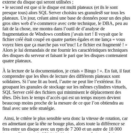
externe du disque qui seront utilisées ;
• le second est que si le disque est multi plateaux (et ils le sont
presque tous) alors SQL Server choisira ses granules8 sur tous les
plateaux. Un jour, créant ainsi une base de données pour un des plus
gros sites web d’e-commerce avec cette technique, le DBA, peu au
fait de la chose, me montra dans l’outil de d’analyse de
fragmentation de Windows combien j’avais tort ! Il voyait que le
fichier créé était coupé en quatre parties égales et me lança « vous
voyez bien que ça marche pas vot’truc! Le fichier est fragmenté ! »
Alors je lui demandais de me fournir les caractéristiques techniques
des disques du serveur et faisant le pari que les disques contenaient
quatre plateaux.
À la lecture de la documentation, je criais « Bingo ! ». En fait, il faut
comprendre que les têtes de lecture des différents plateaux sont
solidaires. Si l’une lit au bord, l’autre ne peut lire l’extérieur. En
groupant les granules de stockage sur les mêmes cylindres virtuels,
SQL Server créé des fichiers qui minimisent le déplacement des
têtes. Dès lors le temps d’accès qui est un temps moyen devient
beaucoup moins proche de la mesure de ce que l’on obtiendra au
final avec une telle stratégie.
Ainsi, le critère le plus sensible sera donc la vitesse de rotation, car
en admettant que la tête ne bouge plus, alors toute la différence se
fera entre un disque avec un rpm de 7 200 et un autre de 18 000