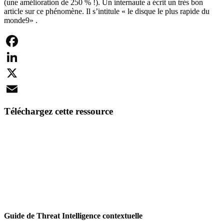
(une amélioration de 250 % !). Un internaute a écrit un très bon
article sur ce phénomène. Il s’intitule « le disque le plus rapide du
monde9» .
Facebook
LinkedIn
X
Email
Téléchargez cette ressource
Guide de Threat Intelligence contextuelle