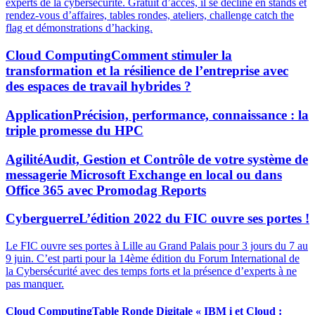
experts de la cybersécurité. Gratuit d’accès, il se décline en stands et
rendez-vous d’affaires, tables rondes, ateliers, challenge catch the
flag et démonstrations d’hacking.
Cloud Computing
Comment stimuler la
transformation et la résilience de l’entreprise avec
des espaces de travail hybrides ?
Application
Précision, performance, connaissance : la
triple promesse du HPC
Agilité
Audit, Gestion et Contrôle de votre système de
messagerie Microsoft Exchange en local ou dans
Office 365 avec Promodag Reports
Cyberguerre
L’édition 2022 du FIC ouvre ses portes !
Le FIC ouvre ses portes à Lille au Grand Palais pour 3 jours du 7 au
9 juin. C’est parti pour la 14ème édition du Forum International de
la Cybersécurité avec des temps forts et la présence d’experts à ne
pas manquer.
Cloud Computing
Table Ronde Digitale « IBM i et Cloud :