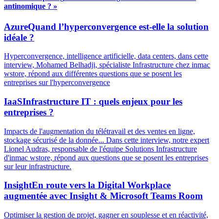
antinomique ? »
Azure
Quand l’hyperconvergence est-elle la solution
idéale ?
Hyperconvergence, intelligence artificielle, data centers, dans cette
interview, Mohamed Belhadji, spécialiste Infrastructure chez inmac
wstore, répond aux différentes questions que se posent les
entreprises sur l'hyperconvergence
IaaS
Infrastructure IT : quels enjeux pour les
entreprises ?
Impacts de l'augmentation du télétravail et des ventes en ligne,
stockage sécurisé de la donnée... Dans cette interview, notre expert
Lionel Audras, responsable de l'équipe Solutions Infrastructure
d'inmac wstore, répond aux questions que se posent les entreprises
sur leur infrastructure.
Insight
En route vers la Digital Workplace
augmentée avec Insight & Microsoft Teams Room
Optimiser la gestion de projet, gagner en souplesse et en réactivité,