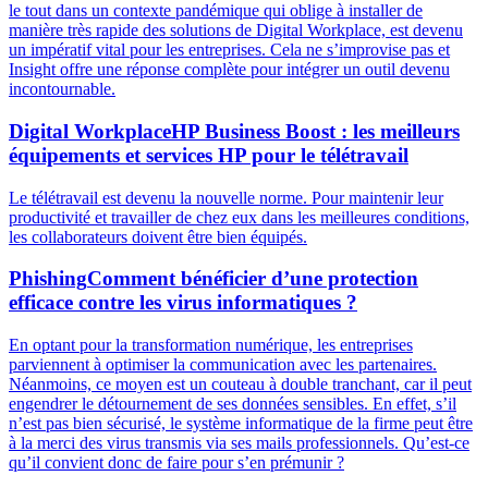
le tout dans un contexte pandémique qui oblige à installer de
manière très rapide des solutions de Digital Workplace, est devenu
un impératif vital pour les entreprises. Cela ne s’improvise pas et
Insight offre une réponse complète pour intégrer un outil devenu
incontournable.
Digital Workplace
HP Business Boost : les meilleurs
équipements et services HP pour le télétravail
Le télétravail est devenu la nouvelle norme. Pour maintenir leur
productivité et travailler de chez eux dans les meilleures conditions,
les collaborateurs doivent être bien équipés.
Phishing
Comment bénéficier d’une protection
efficace contre les virus informatiques ?
En optant pour la transformation numérique, les entreprises
parviennent à optimiser la communication avec les partenaires.
Néanmoins, ce moyen est un couteau à double tranchant, car il peut
engendrer le détournement de ses données sensibles. En effet, s’il
n’est pas bien sécurisé, le système informatique de la firme peut être
à la merci des virus transmis via ses mails professionnels. Qu’est-ce
qu’il convient donc de faire pour s’en prémunir ?