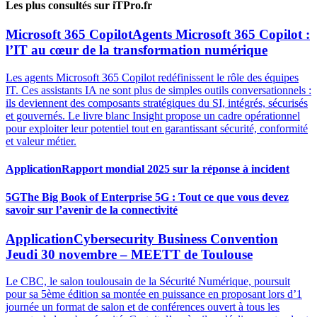
Les plus consultés sur iTPro.fr
Microsoft 365 Copilot
Agents Microsoft 365 Copilot :
l’IT au cœur de la transformation numérique
Les agents Microsoft 365 Copilot redéfinissent le rôle des équipes
IT. Ces assistants IA ne sont plus de simples outils conversationnels :
ils deviennent des composants stratégiques du SI, intégrés, sécurisés
et gouvernés. Le livre blanc Insight propose un cadre opérationnel
pour exploiter leur potentiel tout en garantissant sécurité, conformité
et valeur métier.
Application
Rapport mondial 2025 sur la réponse à incident
5G
The Big Book of Enterprise 5G : Tout ce que vous devez
savoir sur l’avenir de la connectivité
Application
Cybersecurity Business Convention
Jeudi 30 novembre – MEETT de Toulouse
Le CBC, le salon toulousain de la Sécurité Numérique, poursuit
pour sa 5ème édition sa montée en puissance en proposant lors d’1
journée un format de salon et de conférences ouvert à tous les