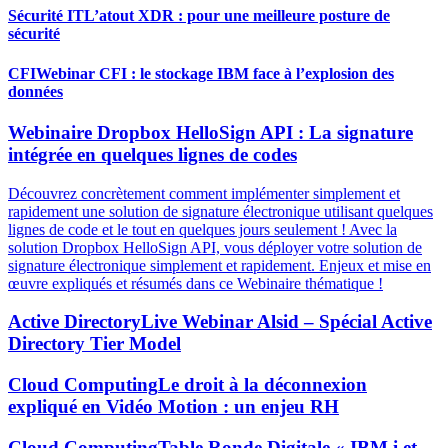
Sécurité IT
L’atout XDR : pour une meilleure posture de
sécurité
CFI
Webinar CFI : le stockage IBM face à l’explosion des
données
Webinaire Dropbox HelloSign API : La signature
intégrée en quelques lignes de codes
Découvrez concrètement comment implémenter simplement et
rapidement une solution de signature électronique utilisant quelques
lignes de code et le tout en quelques jours seulement ! Avec la
solution Dropbox HelloSign API, vous déployer votre solution de
signature électronique simplement et rapidement. Enjeux et mise en
œuvre expliqués et résumés dans ce Webinaire thématique !
Active Directory
Live Webinar Alsid – Spécial Active
Directory Tier Model
Cloud Computing
Le droit à la déconnexion
expliqué en Vidéo Motion : un enjeu RH
Cloud Computing
Table Ronde Digitale « IBM i et