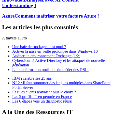
Understanding !
Azure
Comment maîtriser votre facture Azure !
Les articles les plus consultés
A travers ITPro
Une baie de stockage c’est quoi ?
Activer la mise en veille prolongée dans Windows 10
Auditer un environnement Exchange (1/2)
Cybersécurité Active Directory et les attaques de nouvelle
génération
La transformation profonde du métier des DSI !
IBM i célèbre ses 25 ans
N° 2 : Il faut supporter des langues multiples dans SharePoint
Portal Server
Et si les clients n’avaient plus le choix ?
Les 5 profils IT en pénurie en France
Les 6 étapes vers un diagnostic réussi
A la Une des Ressources IT