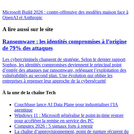
Microsoft Build 2026 : contre-offensive des modèles maison face à
OpenAI et Anthropic
A lire aussi sur le site
Ransomware : les identités compromises à l’origine
de 79% des attaques
Les cybercriminels changent de stratégie. Selon le dernier rapport
Sophos, les identités compromises deviennent le principal point
d’entrée des attaques par ransomware, reléguant l’exploitation des
vulnérabilités au second plan. Une évolution qui oblige les
entreprises à repenser leur approche de la cybersécurité
À la une de la chaîne Tech
Couchbase lance AI Data Plane pour industrialiser l’IA
agentique
Windows 11 : Microsoft généralise le point-in-time restore
pour accélérer la remise en service des PC
Computex 2026 : 5 signaux forts à retenir
La chaîne d’approvisionnement, point de rupture récurent du