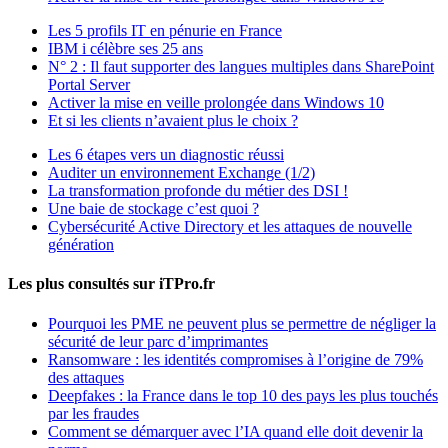
Les 5 profils IT en pénurie en France
IBM i célèbre ses 25 ans
N° 2 : Il faut supporter des langues multiples dans SharePoint
Portal Server
Activer la mise en veille prolongée dans Windows 10
Et si les clients n’avaient plus le choix ?
Les 6 étapes vers un diagnostic réussi
Auditer un environnement Exchange (1/2)
La transformation profonde du métier des DSI !
Une baie de stockage c’est quoi ?
Cybersécurité Active Directory et les attaques de nouvelle
génération
Les plus consultés sur iTPro.fr
Pourquoi les PME ne peuvent plus se permettre de négliger la
sécurité de leur parc d’imprimantes
Ransomware : les identités compromises à l’origine de 79%
des attaques
Deepfakes : la France dans le top 10 des pays les plus touchés
par les fraudes
Comment se démarquer avec l’IA quand elle doit devenir la