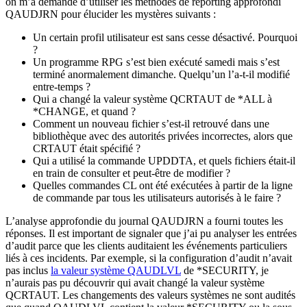
on m’a demandé d’utiliser les méthodes de reporting approfondi
QAUDJRN pour élucider les mystères suivants :
Un certain profil utilisateur est sans cesse désactivé. Pourquoi
?
Un programme RPG s’est bien exécuté samedi mais s’est
terminé anormalement dimanche. Quelqu’un l’a-t-il modifié
entre-temps ?
Qui a changé la valeur système QCRTAUT de *ALL à
*CHANGE, et quand ?
Comment un nouveau fichier s’est-il retrouvé dans une
bibliothèque avec des autorités privées incorrectes, alors que
CRTAUT était spécifié ?
Qui a utilisé la commande UPDDTA, et quels fichiers était-il
en train de consulter et peut-être de modifier ?
Quelles commandes CL ont été exécutées à partir de la ligne
de commande par tous les utilisateurs autorisés à le faire ?
L’analyse approfondie du journal QAUDJRN a fourni toutes les
réponses. Il est important de signaler que j’ai pu analyser les entrées
d’audit parce que les clients auditaient les événements particuliers
liés à ces incidents. Par exemple, si la configuration d’audit n’avait
pas inclus
la valeur système QAUDLVL
de *SECURITY, je
n’aurais pas pu découvrir qui avait changé la valeur système
QCRTAUT. Les changements des valeurs systèmes ne sont audités