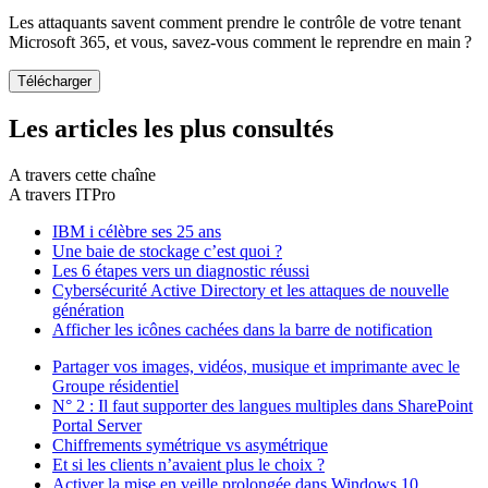
Les attaquants savent comment prendre le contrôle de votre tenant
Microsoft 365, et vous, savez-vous comment le reprendre en main ?
Les articles les plus consultés
A travers cette chaîne
A travers ITPro
IBM i célèbre ses 25 ans
Une baie de stockage c’est quoi ?
Les 6 étapes vers un diagnostic réussi
Cybersécurité Active Directory et les attaques de nouvelle
génération
Afficher les icônes cachées dans la barre de notification
Partager vos images, vidéos, musique et imprimante avec le
Groupe résidentiel
N° 2 : Il faut supporter des langues multiples dans SharePoint
Portal Server
Chiffrements symétrique vs asymétrique
Et si les clients n’avaient plus le choix ?
Activer la mise en veille prolongée dans Windows 10