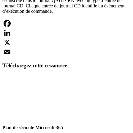
est inscrite dans le journal QAUDJRN avec un type d’entrée de
journal CD. Chaque entrée de journal CD identifie un événement
d’exécution de commande.
Facebook
LinkedIn
X
Email
Téléchargez cette ressource
Plan de sécurité Microsoft 365