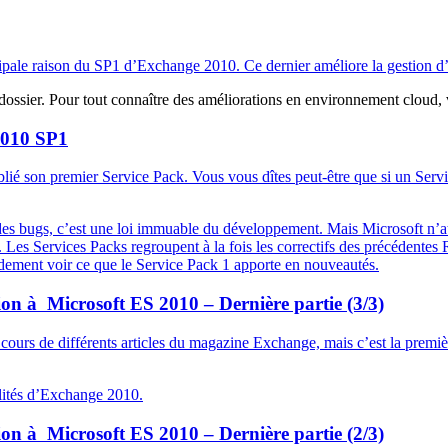
ncipale raison du SP1 d’Exchange 2010. Ce dernier améliore la gestion 
 dossier. Pour tout connaître des améliorations en environnement cloud, 
2010 SP1
ié son premier Service Pack. Vous vous dîtes peut-être que si un Servic
rs des bugs, c’est une loi immuable du développement. Mais Microsoft n’a
 Les Services Packs regroupent à la fois les correctifs des précédentes
pidement voir ce que le Service Pack 1 apporte en nouveautés.
on à Microsoft ES 2010 – Dernière partie (3/3)
cours de différents articles du magazine Exchange, mais c’est la première
alités d’Exchange 2010.
on à Microsoft ES 2010 – Dernière partie (2/3)