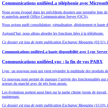
Communications unifiées
La téléphonie avec Microsof
Nous avons évoqué dans les précédents dossiers une première liste d
et autrefois appelé Office Communication Server (OCS).
Nous avions parlé consolidation, virtualisation, déploiement et haute dis
Aujourd’hui, nous allons aborder les fonctions liées à la téléphonie.
Ce dossier est issu de notre publication Exchange Magazine (01/11). P
Communications unifiées
La haute disponibilité avec Lync Serve
Communications unifiées
Lync : la fin de vos PABX
Lync, un nouveau nom qui vient rejoindre la multitude des produits 
Ce nouveau nom permet de marquer l’arrivée des fonctionnalités qui 
acteurs du marché avec de très bons atouts.
Les évolutions portent aussi bien sur la partie cliente (poste de travai
maintenant.
Ce dossier est issu de notre publication Exchange Magazine (11/10). P