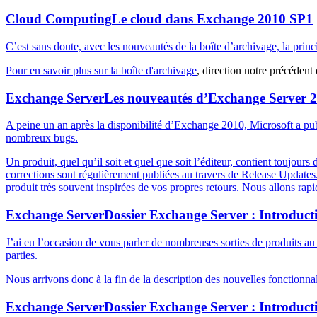
Cloud Computing
Le cloud dans Exchange 2010 SP1
C’est sans doute, avec les nouveautés de la boîte d’archivage, la pri
Pour en savoir plus sur
la boîte d'archivage
, direction notre précédent
Exchange Server
Les nouveautés d’Exchange Server 
A peine un an après la disponibilité d’Exchange 2010, Microsoft a publ
nombreux bugs.
Un produit, quel qu’il soit et quel que soit l’éditeur, contient toujou
corrections sont régulièrement publiées au travers de Release Updates.
produit très souvent inspirées de vos propres retours. Nous allons ra
Exchange Server
Dossier Exchange Server : Introducti
J’ai eu l’occasion de vous parler de nombreuses sorties de produits au 
parties.
Nous arrivons donc à la fin de la description des nouvelles fonctionn
Exchange Server
Dossier Exchange Server : Introducti