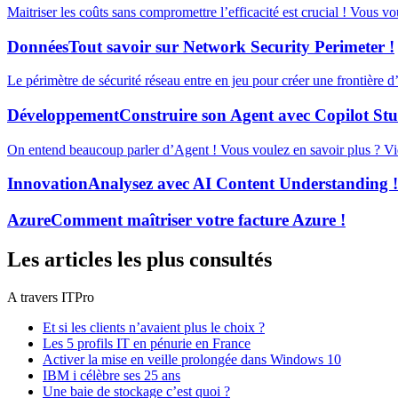
Maitriser les coûts sans compromettre l’efficacité est crucial ! Vous v
Données
Tout savoir sur Network Security Perimeter !
Le périmètre de sécurité réseau entre en jeu pour créer une frontière 
Développement
Construire son Agent avec Copilot Stu
On entend beaucoup parler d’Agent ! Vous voulez en savoir plus ? Vid
Innovation
Analysez avec AI Content Understanding !
Azure
Comment maîtriser votre facture Azure !
Les articles les plus consultés
A travers ITPro
Et si les clients n’avaient plus le choix ?
Les 5 profils IT en pénurie en France
Activer la mise en veille prolongée dans Windows 10
IBM i célèbre ses 25 ans
Une baie de stockage c’est quoi ?