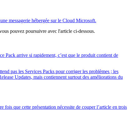
d’une messagerie hébergée sur le Cloud Microsoft.
vous pouvez poursuivre avec l'article ci-dessous.
e Pack arrive si rapidement, c’est que le produit contient de
ttend pas les Services Packs pour corriger les problèmes ; les
 Release Updates, mais contiennent surtout des améliorations du
 fois que cette présentation nécessite de couper l’article en trois