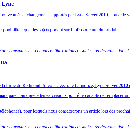
t Lync
e nouveautés et changements apportés par Lync Server 2010, nouvelle v
ponibilité : que des sujets portant sur l’infrastructure du produit.
our consulter les schémas et illustrations associés, rendez-vous dans l
r HA
de la firme de Redmond. Si vous avez raté l’annonce, Lync Server 2010
manquaient aux précédentes versions pour être capable de remplacer un
l, téléphones), pour lesquels nous consacrerons un article lors des procha
our consulter les schémas et illustrations associés, rendez-vous dans l