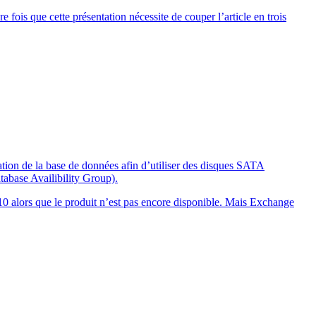
 fois que cette présentation nécessite de couper l’article en trois
ation de la base de données afin d’utiliser des disques SATA
abase Availibility Group).
0 alors que le produit n’est pas encore disponible. Mais Exchange