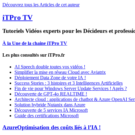
Découvrez tous les Articles de cet auteur
iTPro TV
Tutoriels Vidéos experts pour les Décideurs et professi
À la Une de la chaine iTPro TV
Les plus consultés sur iTPro.fr
AI Speech double toutes vos vidéos !
Simplifier la mise en réseau Cloud avec Aviatrix
Déploiement Data Zone de votre IA !
Success Stories : 3 histoires et 3 Intelligences Artificielles
Fin de vie pour Windows Server Update Services ! Après ?
Découverte de GPT-4o REALTIME !
Architecte cloud : applications de chatbot & Azure OpenAI Ser
Solution hybride Nutanix dans Azure
Découverte de 5 services IA Microsoft
Guide des certifications Microsoft
Azure
Optimisation des coûts liés à l’IA !