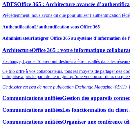
ADFS
Office 365 : Architecture avancée d’authentifi
Précédemment, nous avons dit que pour utiliser l’authentification fédé
Authentification
L’authentification sous Office 365
Administrateur
Intégrer Office 365 au système d’information de l
Architecture
Office 365 : votre informatique collabora
Exchange, Lync et Sharepoint destinés à être installés dans les réseau
Ce trio offre à vos collaborateurs, tous les moyens de partager des d
entreprise a pris le parti de ne migrer qu’une version sur deux ou que v
Ce dossier est issu de notre publication Exchange Magazine (05/11). P
Communications unifiées
Gestion des appareils connec
Communications unifiées
Les fonctionnalités du clien
Communications unifiées
Organiser une conférence té