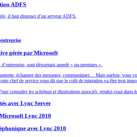
cation ADFS
rée, il faut disposer d’un serveur ADFS.
’entreprise
tive gérée par Microsoft
x d’entreprise, sont désormais appelé « on-premises ».
ocuments, échanger des messages, communiquer… Mais parfois, vous vous 
otre chef de service vous dit que le coût de migration va être trop impor
our consulter les schémas et illustrations associés, rendez-vous dans l
tés avec Lync Server
t Microsoft Lync 2010
léphonique avec Lync 2010