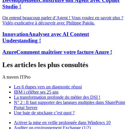
Développement
Construire son Agent avec Copilot
Studio !
On entend beaucoup parler d’Agent ! Vous voulez en savoir plus ?
Vidéo explicative à découvrir avec Philippe Paiola.
Innovation
Analysez avec AI Content
Understanding !
Azure
Comment maîtriser votre facture Azure !
Les articles les plus consultés
A travers ITPro
Les 6 étapes vers un diagnostic réussi
IBM i célèbre ses 25 ans
La transformation profonde du métier des DSI !
N° 2 : Il faut supporter des langues multiples dans SharePoint
Portal Server
Une baie de stockage c’est quoi ?
Activer la mise en veille prolongée dans Windows 10
Auditer un environnement Exchange (1/2)