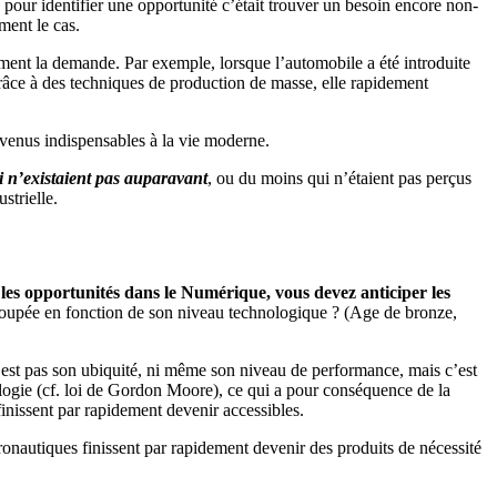
re pour identifier une opportunité c’était trouver un besoin encore non-
ment le cas.
ment la demande. Par exemple, lorsque l’automobile a été introduite
grâce à des techniques de production de masse, elle rapidement
devenus indispensables à la vie moderne.
i n’existaient pas auparavant
, ou du moins qui n’étaient pas perçus
strielle.
r les opportunités dans le Numérique, vous devez anticiper les
découpée en fonction de son niveau technologique ? (Age de bronze,
n’est pas son ubiquité, ni même son niveau de performance, mais c’est
nologie (cf. loi de Gordon Moore), ce qui a pour conséquence de la
finissent par rapidement devenir accessibles.
éronautiques finissent par rapidement devenir des produits de nécessité