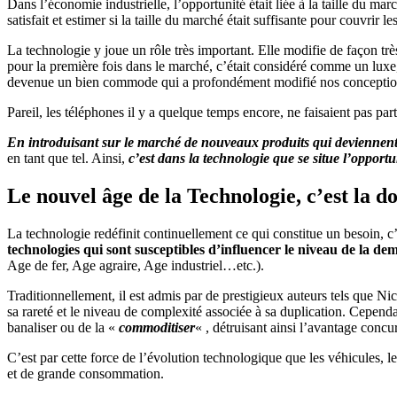
Dans l’économie industrielle, l’opportunité était liée à la taille du ma
satisfait et estimer si la taille du marché était suffisante pour couvri
La technologie y joue un rôle très important. Elle modifie de façon t
pour la première fois dans le marché, c’était considéré comme un luxe,
devenue un bien commode qui a profondément modifié nos conceptions
Pareil, les téléphones il y a quelque temps encore, ne faisaient pas pa
En introduisant sur le marché de nouveaux produits qui deviennent l
en tant que tel. Ainsi,
c’est dans la technologie que se situe l’oppor
Le nouvel âge de la Technologie, c’est la d
La technologie redéfinit continuellement ce qui constitue un besoin, c
technologies qui sont susceptibles d’influencer le niveau de la de
Age de fer, Age agraire, Age industriel…etc.).
Traditionnellement, il est admis par de prestigieux auteurs tels que N
sa rareté et le niveau de complexité associée à sa duplication. Cepend
banaliser ou de la «
commoditiser
« , détruisant ainsi l’avantage conc
C’est par cette force de l’évolution technologique que les véhicules, l
et de grande consommation.