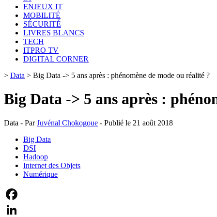
ENJEUX IT
MOBILITÉ
SÉCURITÉ
LIVRES BLANCS
TECH
ITPRO TV
DIGITAL CORNER
>
Data
>
Big Data -> 5 ans après : phénomène de mode ou réalité ?
Big Data -> 5 ans après : phéno
Data - Par
Juvénal Chokogoue
- Publié le 21 août 2018
Big Data
DSI
Hadoop
Internet des Objets
Numérique
Facebook