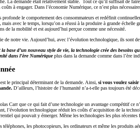
rché. La demande était relativement stable. Tout ce qu’il suffisait de fai
r les coûts à engager. Dans l’économie Numérique, ce n’est plus nécessaire
rès profonde le comportement des consommateurs et redéfinit continuelle
 mais avec le temps, lorsqu’on a réussi à la produire à grande échelle 
 de la mobilité et est aujourd’hui perçue comme une nécessité.
rtie de notre vie. Aujourd’hui, avec l’évolution technologique, ils sont 
a base d’un nouveau style de vie, la technologie crée des besoins qu
tunité dans l’ère Numérique
plus dans la demande comme dans l’ère indu
onnée
’est le principal déterminant de la demande. Ainsi,
si vous voulez saisi
mande.
D’ailleurs, l’histoire de l’humanité n’a-t-elle pas toujours été 
icolas Carr que ce qui fait d’une technologie un avantage compétitif ce 
ant, l’évolution technologique réduit les coûts d’acquisition de la tech
urrentiel qui pouvait y émerger. Même les technologies les plus récentes 
es téléphones, les photocopieurs, les ordinateurs et même les produits a