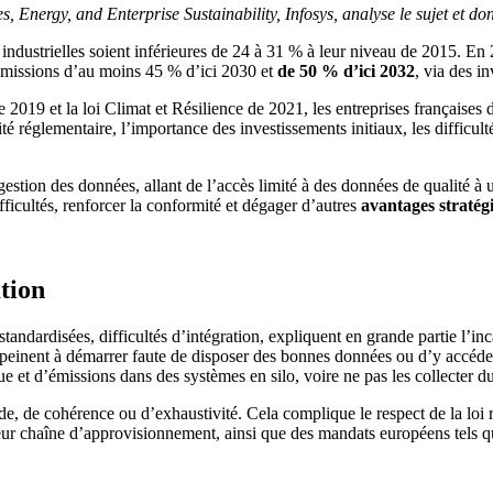
Energy, and Enterprise Sustainability, Infosys, analyse le sujet et do
dustrielles soient inférieures de 24 à 31 % à leur niveau de 2015. En 20
 émissions d’au moins 45 % d’ici 2030 et
de 50 % d’ici 2032
, via des i
2019 et la loi Climat et Résilience de 2021, les entreprises françaises d
églementaire, l’importance des investissements initiaux, les difficultés
estion des données, allant de l’accès limité à des données de qualité à u
fficultés, renforcer la conformité et dégager d’autres
avantages stratég
tion
andardisées, difficultés d’intégration, expliquent en grande partie l’inc
 peinent à démarrer faute de disposer des bonnes données ou d’y accéde
t d’émissions dans des systèmes en silo, voire ne pas les collecter du
 de cohérence ou d’exhaustivité. Cela complique le respect de la loi re
leur chaîne d’approvisionnement, ainsi que des mandats européens tels