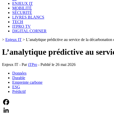
ENJEUX IT
MOBILITÉ
SÉCURITÉ
LIVRES BLANCS
TECH
ITPRO TV
DIGITAL CORNER
>
Enjeux IT
>
L’analytique prédictive au service de la décarbonation
L’analytique prédictive au serv
Enjeux IT - Par
iTPro
- Publié le 26 mai 2026
Données
Durable
Empreinte carbone
ESG
Prédictif
Facebook