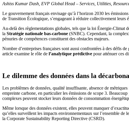
Ashiss Kumar Dash, EVP Global Head – Services, Utilities, Resources, 
Le gouvernement français envisage qu’à l’horizon 2030 les émissions in
de Transition Écologique, s’engageant à réduire collectivement leurs
Au-delà des règlementations globales, tels que la loi Énergie-Climat de 
la
Stratégie nationale bas-carbone
(SNBC). Cependant, la complexité r
pénuries de compétences constituent des obstacles majeurs.
Nombre d’entreprises françaises sont aussi confrontées à des défis de g
article examine le rôle de
l’analytique prédictive
pour atténuer ces di
Le dilemme des données dans la décarbona
Les problèmes de données, qualité insuffisante, absence de métriques st
empreinte carbone, en particulier les émissions de scope 3. Beaucoup
complexes peuvent stocker leurs données de consommation énergétique e
Même lorsque des données existent, elles peuvent manquer d’exactitude,
qu’elles surveillent les impacts environnementaux sur l’ensemble de 
la Corporate Sustainability Reporting Directive (CSRD).