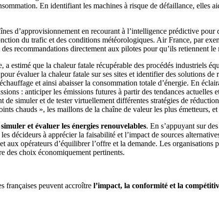
sommation. En identifiant les machines à risque de défaillance, elles aid
nes d’approvisionnement en recourant à l’intelligence prédictive pour d
 fonction du trafic et des conditions météorologiques. Air France, par exe
 des recommandations directement aux pilotes pour qu’ils retiennent le 
a estimé que la chaleur fatale récupérable des procédés industriels équ
our évaluer la chaleur fatale sur ses sites et identifier des solutions de
réchauffage et ainsi abaisser la consommation totale d’énergie. En éclairan
ions : anticiper les émissions futures à partir des tendances actuelles et 
 simuler et de tester virtuellement différentes stratégies de réduction,
nts chauds », les maillons de la chaîne de valeur les plus émetteurs, et a
à
simuler et évaluer les énergies renouvelables
. En s’appuyant sur de
les décideurs à apprécier la faisabilité et l’impact de sources alternatives
t aux opérateurs d’équilibrer l’offre et la demande. Les organisations pe
ire des choix économiquement pertinents.
es françaises peuvent accroître
l’impact, la conformité et la compétitiv