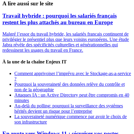
A lire aussi sur le site
Travail hybride : pourquoi les salariés français
restent les plus attachés au bureau en Europe
Malgré l’essor du travail hybride, les salariés français continuent de
privilégier le présentiel plus que leurs voisins européens. Une étude
Jabra révèle des spécificités culturelles et générationnelles qui
redessinent les usages du travail en France.
À la une de la chaîne Enjeux IT
Comment apprivoiser l’imprévu avec le Stockage-as-a-service
?
Pourquoi la souveraineté des données relève du contrôle et
non de la géographie
Attaques IA : un Active Directory peut être compromis en 40
minutes
Au-delà du polling: pourquoi la surveillance des systèmes
hérités devient un risque pour l’entreprise
La souveraineté numérique commence par avoir le choix de
son infrastructure
En route vers Windows 11 : sécuriser vos postes