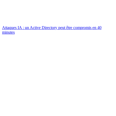
Attaques IA : un Active Directory peut être compromis en 40
minutes