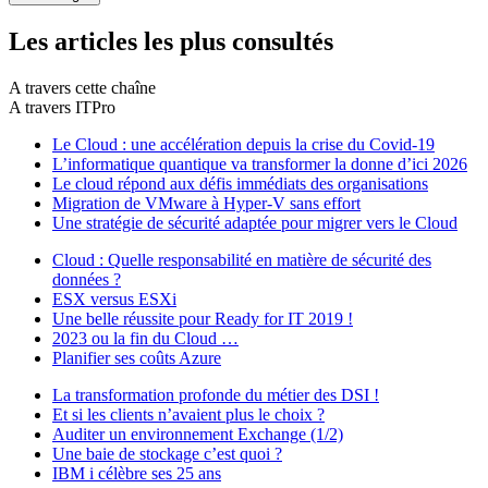
Les articles les plus consultés
A travers cette chaîne
A travers ITPro
Le Cloud : une accélération depuis la crise du Covid-19
L’informatique quantique va transformer la donne d’ici 2026
Le cloud répond aux défis immédiats des organisations
Migration de VMware à Hyper-V sans effort
Une stratégie de sécurité adaptée pour migrer vers le Cloud
Cloud : Quelle responsabilité en matière de sécurité des
données ?
ESX versus ESXi
Une belle réussite pour Ready for IT 2019 !
2023 ou la fin du Cloud …
Planifier ses coûts Azure
La transformation profonde du métier des DSI !
Et si les clients n’avaient plus le choix ?
Auditer un environnement Exchange (1/2)
Une baie de stockage c’est quoi ?
IBM i célèbre ses 25 ans