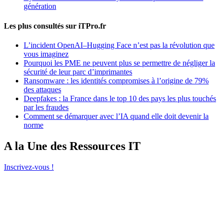
génération
Les plus consultés sur iTPro.fr
L’incident OpenAI–Hugging Face n’est pas la révolution que
vous imaginez
Pourquoi les PME ne peuvent plus se permettre de négliger la
sécurité de leur parc d’imprimantes
Ransomware : les identités compromises à l’origine de 79%
des attaques
Deepfakes : la France dans le top 10 des pays les plus touchés
par les fraudes
Comment se démarquer avec l’IA quand elle doit devenir la
norme
A la Une des Ressources IT
Inscrivez-vous !