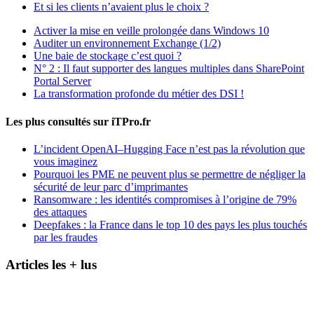
Et si les clients n’avaient plus le choix ?
Activer la mise en veille prolongée dans Windows 10
Auditer un environnement Exchange (1/2)
Une baie de stockage c’est quoi ?
N° 2 : Il faut supporter des langues multiples dans SharePoint
Portal Server
La transformation profonde du métier des DSI !
Les plus consultés sur iTPro.fr
L’incident OpenAI–Hugging Face n’est pas la révolution que
vous imaginez
Pourquoi les PME ne peuvent plus se permettre de négliger la
sécurité de leur parc d’imprimantes
Ransomware : les identités compromises à l’origine de 79%
des attaques
Deepfakes : la France dans le top 10 des pays les plus touchés
par les fraudes
Articles les + lus