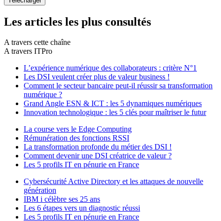
Les articles les plus consultés
A travers cette chaîne
A travers ITPro
L’expérience numérique des collaborateurs : critère N°1
Les DSI veulent créer plus de valeur business !
Comment le secteur bancaire peut-il réussir sa transformation
numérique ?
Grand Angle ESN & ICT : les 5 dynamiques numériques
Innovation technologique : les 5 clés pour maîtriser le futur
La course vers le Edge Computing
Rémunération des fonctions RSSI
La transformation profonde du métier des DSI !
Comment devenir une DSI créatrice de valeur ?
Les 5 profils IT en pénurie en France
Cybersécurité Active Directory et les attaques de nouvelle
génération
IBM i célèbre ses 25 ans
Les 6 étapes vers un diagnostic réussi
Les 5 profils IT en pénurie en France